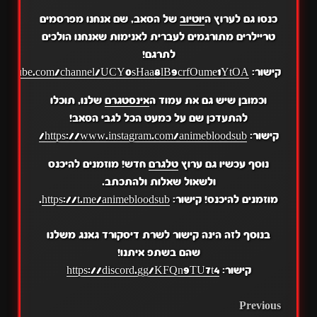
כנסו גם לערוץ ה
יוטיוב
של הסאב, שם אנחנו מפרסמים
טריילרים מתורגמים לעברית לאנימות שאנחנו הולכים
לתרגם!
קישור:
.youtube.com/channel/UCY0sHaa8lB9crfOume1YtOA
וכמובן שיש גם את עמוד ה
אינסטגרם
שלנו, תוכלו
להתעדכן שם על כמעט הכל לגבי הסאב!
קישור:
https://www.instagram.com/animebloodsub/
נוסף עכשיו גם ערוץ
טלגרם
חדש! מוזמנים להיכנס
ולשאול שאלות ולהתכתב.
מוזמנים להיכנס! קישור:
https://t.me/animebloodsub
.
בנוסף לזה הינה קישור לשרת דיסקורד גאנג משלנו
שהם בשתפ איתנו!
קישור:
https://discord.gg/KFQn9TU7t4
POST
Previous