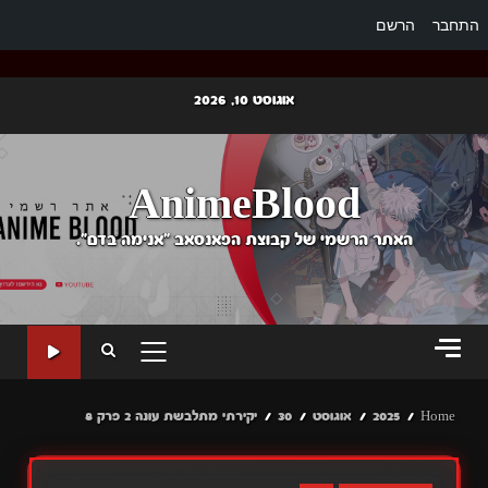
התחבר
הרשם
Ski
אוגוסט 10, 2026
t
conten
AnimeBlood
האתר הרשמי של קבוצת הפאנסאב "אנימה בדם".
PRIMARY
MENU
Home
2025
אוגוסט
30
יקירתי מתלבשת עונה 2 פרק 8