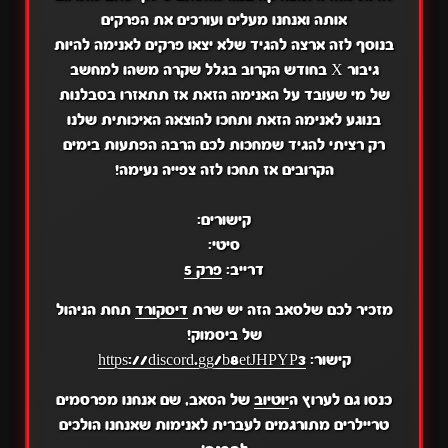
אותה ואנחנו מעלים ועורכים את הפרקים
בנוסף לזה ארצה להגיד שלא יצאו פרקים לאנימה להיות
גיבור X בחודש הקרוב בגלל שקרה משהו למחשב
של מי שעובד על האנימה הזאת אז תתאזרו בסבלנות
בנוגע לאנימה הזאת ותחכו להוצאה האיכותית שלנו
רק רציתי להגיד שמחכות לכם הרבה הפתעות בימים
הקרובים אז תחכו לזה צפייה נעימה!
קישורים:
סיטי:
דרייב:
פרק 5
מזכיר לכם שלסאב הזה יש שרת
דיסקורד
תחת הניהול
של ביסמוק!
קישור:
https://discord.gg/b8etJHPYP3
כנסו גם לערוץ ה
יוטיוב
של הסאב, שם אנחנו מפרסמים
טריילרים מתורגמים לעברית לאנימות שאנחנו הולכים