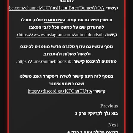
לתרגם!
קישור:
.youtube.com/channel/UCY0sHaa8lB9crfOume1YtOA
וכמובן שיש גם את עמוד ה
אינסטגרם
שלנו, תוכלו
להתעדכן שם על כמעט הכל לגבי הסאב!
קישור:
https://www.instagram.com/animebloodsub/
נוסף עכשיו גם ערוץ
טלגרם
חדש! מוזמנים להיכנס
ולשאול שאלות ולהתכתב.
מוזמנים להיכנס! קישור:
https://t.me/animebloodsub
.
בנוסף לזה הינה קישור לשרת דיסקורד גאנג משלנו
שהם בשתפ איתנו!
קישור:
https://discord.gg/KFQn9TU7t4
POST
Previous
בוא נלך לקריוקי! פרק 3
NAVIGATION
Next
קריאת הלילה עונה 2 פרק 6