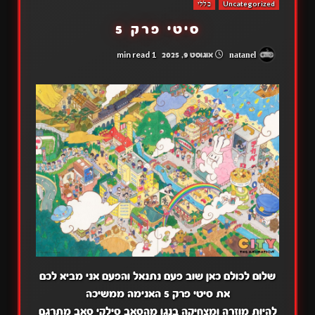
Uncategorized
כללי
סיטי פרק 5
1 min read
natanel
אוגוסט 9, 2025
שלום לכולם כאן שוב פעם נתנאל והפעם אני מביא לכם
את סיטי פרק 5 האנימה ממשיכה
להיות מוזרה ומצחיקה בנגו מהסאב סילקי סאב מתרגם