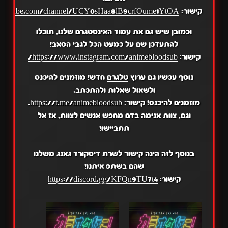
קישור:
.youtube.com/channel/UCY0sHaa8lB9crfOume1YtOA
וכמובן שיש גם את עמוד ה
אינסטגרם
שלנו, תוכלו
להתעדכן שם על כמעט הכל לגבי הסאב!
קישור:
https://www.instagram.com/animebloodsub/
נוסף עכשיו גם ערוץ
טלגרם
חדש! מוזמנים להיכנס
ולשאול שאלות ולהתכתב.
מוזמנים להיכנס! קישור:
https://t.me/animebloodsub
.
וגם, צוות אנימה בדם מחפש אנשים לצוות, אז אל
תתביישו!
בנוסף לזה הינה קישור לשרת דיסקורד גאנג משלנו
שהם בשתפ איתנו!
קישור:
https://discord.gg/KFQn9TU7t4