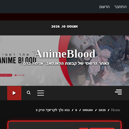
התחבר
הרשם
Ski
אוגוסט 10, 2026
t
conten
AnimeBlood
האתר הרשמי של קבוצת הפאנסאב "אנימה בדם".
PRIMARY
MENU
Home
2025
אוגוסט
9
בוא נלך לקריוקי! פרק 3