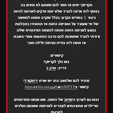
הקריוקי ימים אז חסר לכם שאתם לא צופים בה
בנוסף לזה ארצה להגיד שלא יצאו פרקים לאנימה להיות
גיבור X בחודש הקרוב בגלל שקרה משהו למחשב
של מי שעובד על האנימה הזאת אז תתאזרו בסבלנות
בנוגע לאנימה הזאת ותחכו להוצאה האיכותית שלנו
ורציתי להגיד שמחכות לכם הרבה הפתעות אחרי השבת
אז תחכו לזה צפייה נעימה! ולילה טוב!
קישורים:
בוא נלך לקריוקי!
דרייב:
פרק 3
מזכיר לכם שלסאב הזה יש שרת
דיסקורד
!
קישור:
https://discord.gg/b8etJHPYP3
כנסו גם לערוץ ה
יוטיוב
של הסאב, שם אנחנו מפרסמים
טריילרים מתורגמים לעברית לאנימות שאנחנו הולכים
לתרגם!