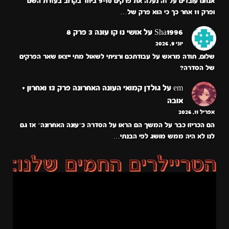
אנחנו עובדים על זה נעלה את פרקים 9-10 ביחד בקרוב בעזרת השם
ופרק 11 אחר כך כי הוא פרק של…
Sha1996
על
אושי נו קו עונה 3 פרק 8
יוני 9, 2026
שלום, תודה מראש על עבודתכם ורציתי לשאול מתי ייצאו שאר הפרקים
של הסדרה?
em
על
גולדן קמואי העונה האחרונה פרק 13 ואחרון +
אובה
אפריל 11, 2026
הם הכריזו כבר על המשך הם הראו על הסדרה כ״עונה האחרונה״ אז גם
לנו לא היה ממש מושג לפי הבנתי…