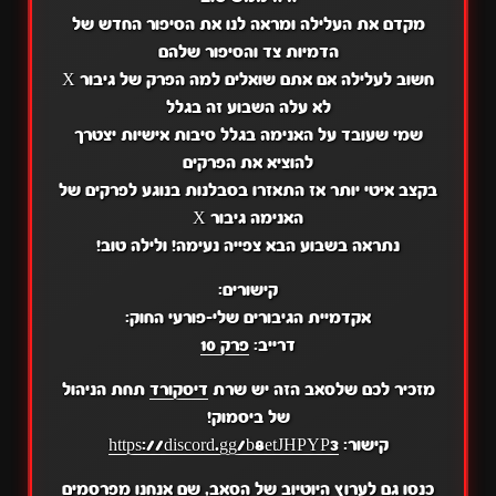
מקדם את העלילה ומראה לנו את הסיפור החדש של
הדמיות צד והסיפור שלהם
חשוב לעלילה אם אתם שואלים למה הפרק של גיבור X
לא עלה השבוע זה בגלל
שמי שעובד על האנימה בגלל סיבות אישיות יצטרך
להוציא את הפרקים
בקצב איטי יותר אז התאזרו בסבלנות בנוגע לפרקים של
האנימה גיבור X
נתראה בשבוע הבא צפייה נעימה! ולילה טוב!
קישורים:
אקדמיית הגיבורים שלי-פורעי החוק:
דרייב:
פרק 10
מזכיר לכם שלסאב הזה יש שרת
דיסקורד
תחת הניהול
של ביסמוק!
קישור:
https://discord.gg/b8etJHPYP3
כנסו גם לערוץ ה
יוטיוב
של הסאב, שם אנחנו מפרסמים