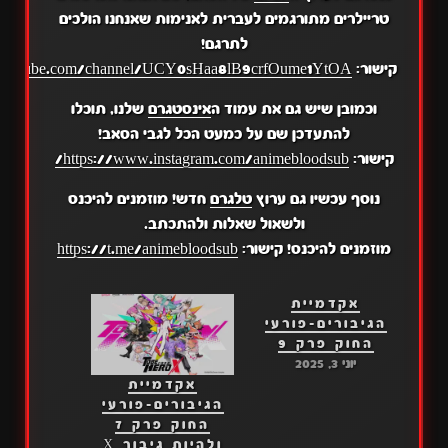
טריילרים מתורגמים לעברית לאנימות שאנחנו הולכים
לתרגם!
קישור:
.youtube.com/channel/UCY0sHaa8lB9crfOume1YtOA
וכמובן שיש גם את עמוד ה
אינסטגרם
שלנו, תוכלו
להתעדכן שם על כמעט הכל לגבי הסאב!
קישור:
https://www.instagram.com/animebloodsub/
נוסף עכשיו גם ערוץ
טלגרם
חדש! מוזמנים להיכנס
ולשאול שאלות ולהתכתב.
מוזמנים להיכנס! קישור:
https://t.me/animebloodsub
אקדמיית
הגיבורים-פורעי
החוק פרק 9
יוני 3, 2025
אקדמיית
הגיבורים-פורעי
החוק פרק 7
ולהיות גיבור X