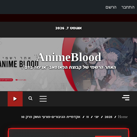
התחבר
הרשם
Ski
אוגוסט 7, 2026
t
conten
AnimeBlood
האתר הרשמי של קבוצת הפאנסאב "אנימה בדם".
PRIMARY
MENU
Home
2025
יוני
11
אקדמיית הגיבורים-פורעי החוק פרק 10