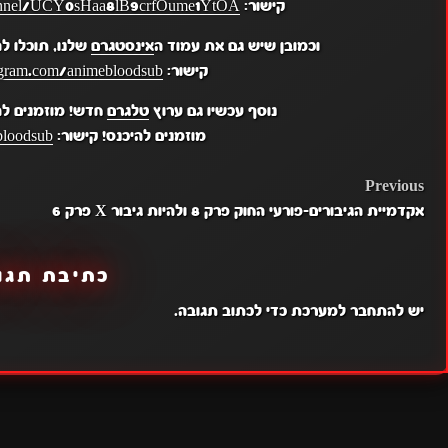
קישור:
hannel/UCY0sHaa8lB9crfOume1YtOA
וכמובן שיש גם את עמוד ה
אינסטגרם
שלנו, תוכלו ל
קישור:
gram.com/animebloodsub/
נוסף עכשיו גם ערוץ
טלגרם
חדש! מוזמנים לה
מוזמנים להיכנס! קישור:
bloodsub
POST
Previous
אקדמיית הגיבורים-פורעי החוק פרק 8 ולהיות גיבור X פרק 6
NAVIGATION
כתיבת תגו
יש
להתחבר למערכת
כדי לכתוב תגובה.