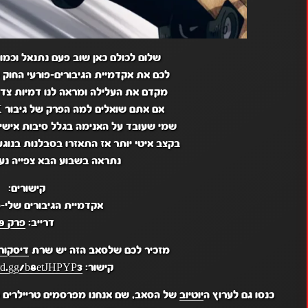
שלום לכולם כאן שוב פעם נתנאל וכמו 
לכם את אקדמיית הגיבורים-פורעי החוק פרק 9 הפרק היה מ
מקדם את העלילה ומראה לנו דמיות צד 
אם אתם שואלים למה הפרק של גיבור X לא עלה השבוע זה בגלל
שמי שעובד על האנימה בגלל סיבות אישיו
בקצב איטי יותר אז התאזרו בסבלנות בנוגע
נתראה בשבוע הבא צפייה נעי
קישורים:
אקדמיית הגיבורים שלי-פ
דרייב:
פרק 9
מזכיר לכם שלסאב הזה יש שרת
דיסקור
קישור:
ord.gg/b8etJHPYP3
כנסו גם לערוץ ה
יוטיוב
של הסאב, שם אנחנו מפרסמים טריילרים מ