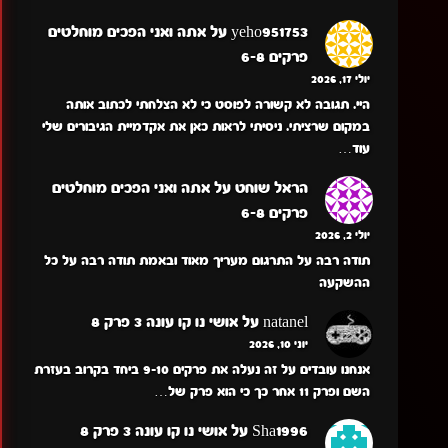
yeho951753
על
אתה ואני הפכים מוחלטים
פרקים 6-8
יולי 17, 2026
היי. תגובה לא קשורה לפוסט כי לא הצלחתי לכתוב אותה
במקום שרציתי. ניסיתי לראות כאן את אקדמיית הגיבורים שלי
עוד…
הראל שוחט
על
אתה ואני הפכים מוחלטים
פרקים 6-8
יולי 2, 2026
תודה רבה על התרגום מעריך מאוד ובאמת תודה רבה על כל
ההשקעה
natanel
על
אושי נו קו עונה 3 פרק 8
יוני 10, 2026
אנחנו עובדים על זה נעלה את פרקים 9-10 ביחד בקרוב בעזרת
השם ופרק 11 אחר כך כי הוא פרק של…
Sha1996
על
אושי נו קו עונה 3 פרק 8