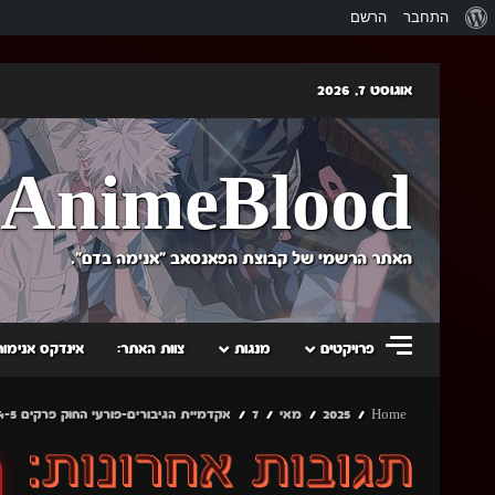
אודות
התחבר
הרשם
וורדפרס
Skip
אוגוסט 7, 2026
to
content
AnimeBlood
האתר הרשמי של קבוצת הפאנסאב "אנימה בדם".
פרויקטים
מנגות
צוות האתר:
אינדקס אנימות
Home
2025
מאי
7
אקדמיית הגיבורים-פורעי החוק פרקים 4-5 ולהיות גיבור X פרק 3