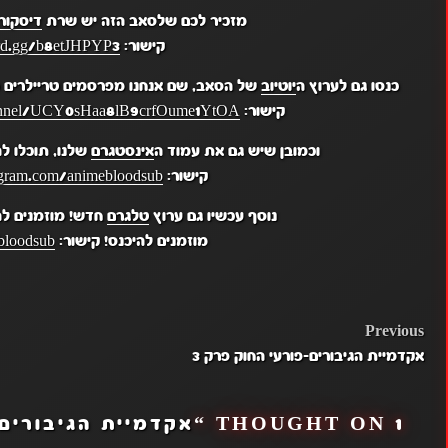
מזכיר לכם שלסאב הזה יש שרת
דיסקור
קישור:
ord.gg/b8etJHPYP3
כנסו גם לערוץ ה
יוטיוב
של הסאב, שם אנחנו מפרסמים טריילרים מ
קישור:
hannel/UCY0sHaa8lB9crfOume1YtOA
וכמובן שיש גם את עמוד ה
אינסטגרם
שלנו, תוכלו ל
קישור:
gram.com/animebloodsub/
נוסף עכשיו גם ערוץ
טלגרם
חדש! מוזמנים לה
מוזמנים להיכנס! קישור:
bloodsub
POST
Previous
אקדמיית הגיבורים-פורעי החוק פרק 3
NAVIGATION
1 THOUGHT ON “