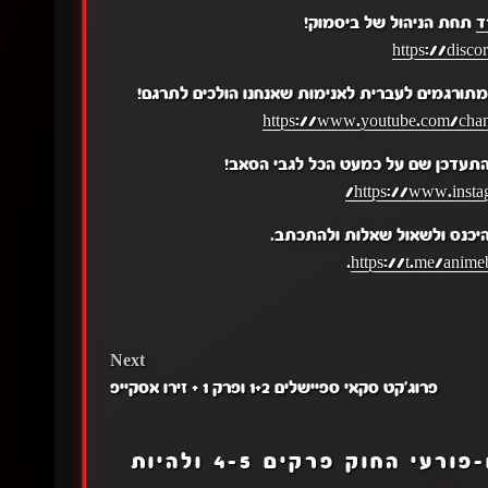
ד
תחת הניהול של ביסמוק!
https://disc
תורגמים לעברית לאנימות שאנחנו הולכים לתרגם!
https://www.youtube.com/c
התעדכן שם על כמעט הכל לגבי הסאב!
https://www.insta
יכנס ולשאול שאלות ולהתכתב.
.
https://t.me/anime
Next
פרוג'קט סקאי ספיישלים 1+2 ופרק 1 + זירו אסקייפ
אקדמיית הגיבורים-פורעי החוק פרקים 4-5 ולהיות