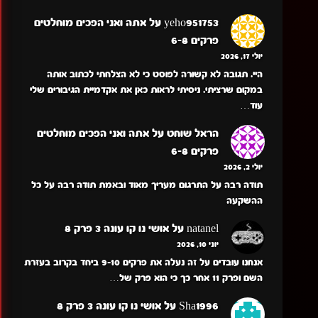
yeho951753
על
אתה ואני הפכים מוחלטים
פרקים 6-8
יולי 17, 2026
היי. תגובה לא קשורה לפוסט כי לא הצלחתי לכתוב אותה
במקום שרציתי. ניסיתי לראות כאן את אקדמיית הגיבורים שלי
עוד…
הראל שוחט
על
אתה ואני הפכים מוחלטים
פרקים 6-8
יולי 2, 2026
תודה רבה על התרגום מעריך מאוד ובאמת תודה רבה על כל
ההשקעה
natanel
על
אושי נו קו עונה 3 פרק 8
יוני 10, 2026
אנחנו עובדים על זה נעלה את פרקים 9-10 ביחד בקרוב בעזרת
השם ופרק 11 אחר כך כי הוא פרק של…
Sha1996
על
אושי נו קו עונה 3 פרק 8