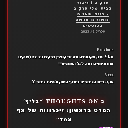
פרק 2 | גיבור
הבית שלי פרק 2
+ פינת שאלות
ותשובות חדשה
בפוסטים
אפריל 12, 2023
POST
Previous
SK8 פרק אקסטרה ורורוני קנשין פרקים 22-23 (פרקים
NAVIGATION
אחרונים)+הודעה לכל האנשים!!!
Next
אקדמיית הגיבורים-פורעי החוק ולהיות גיבור X
2 THOUGHTS ON “
בליץ'
הסרט הראשון: זיכרונות של אף
אחד
”