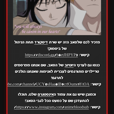
מזכיר לכם שלסאב הזה יש שרת
דיסקורד
תחת הניהול
של ביסמוק!
קישור:
https://discord.gg/b8etJHPYP3
כנסו גם לערוץ ה
יוטיוב
של הסאב, שם אנחנו מפרסמים
טריילרים מתורגמים לעברית לאנימות שאנחנו הולכים
לתרגם!
קישור:
.youtube.com/channel/UCY0sHaa8lB9crfOume1YtOA
וכמובן שיש גם את עמוד ה
אינסטגרם
שלנו, תוכלו
להתעדכן שם על כמעט הכל לגבי הסאב!
קישור:
https://www.instagram.com/animebloodsub/