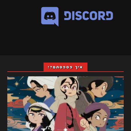
איך פספסתם?!