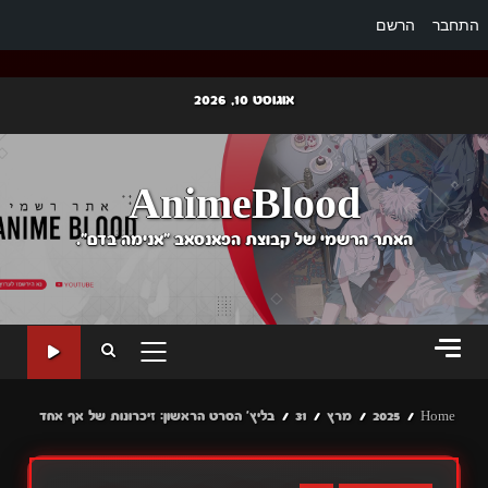
התחבר
הרשם
Ski
אוגוסט 10, 2026
t
conten
AnimeBlood
האתר הרשמי של קבוצת הפאנסאב "אנימה בדם".
PRIMARY
MENU
Home
2025
מרץ
31
בליץ' הסרט הראשון: זיכרונות של אף אחד