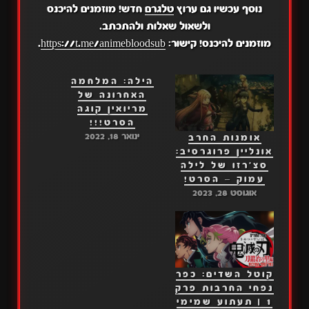
נוסף עכשיו גם ערוץ
טלגרם
חדש! מוזמנים להיכנס
ולשאול שאלות ולהתכתב.
מוזמנים להיכנס! קישור:
https://t.me/animebloodsub
.
הילה: המלחמה
האחרונה של
מריואין קוגה
הסרט!!!
ינואר 18, 2022
אומנות החרב
אונליין פרוגרסיב:
סצ'רזו של לילה
עמוק – הסרט!
אוגוסט 28, 2023
קוטל השדים: כפר
נפחי החרבות פרק
1 | תעתוע שמימי