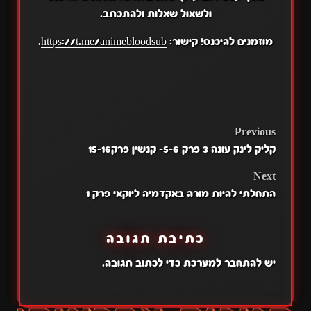
ולשאול שאלות ולהתכתב.
מוזמנים להיכנס! קישור:
https://t.me/animebloodsub
.
POST
Previous
קליק לינק עונה 3 פרק 5-6- קנשין פרק15-16
NAVIGATION
Next
התחלתי להיות מורה באקדמיה ליוקאי פרק 1
כתיבת תגובה
יש
להתחבר למערכת
כדי לכתוב תגובה.