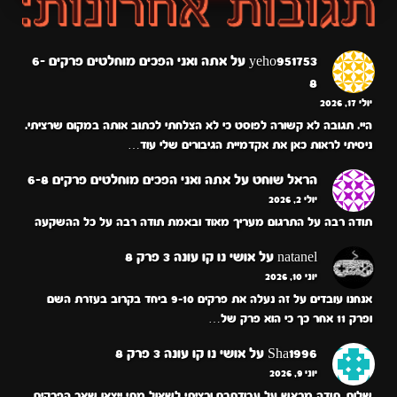
yeho951753
על
אתה ואני הפכים מוחלטים פרקים 6-
8
יולי 17, 2026
היי. תגובה לא קשורה לפוסט כי לא הצלחתי לכתוב אותה במקום שרציתי.
ניסיתי לראות כאן את אקדמיית הגיבורים שלי עוד…
הראל שוחט
על
אתה ואני הפכים מוחלטים פרקים 6-8
יולי 2, 2026
תודה רבה על התרגום מעריך מאוד ובאמת תודה רבה על כל ההשקעה
natanel
על
אושי נו קו עונה 3 פרק 8
יוני 10, 2026
אנחנו עובדים על זה נעלה את פרקים 9-10 ביחד בקרוב בעזרת השם
ופרק 11 אחר כך כי הוא פרק של…
Sha1996
על
אושי נו קו עונה 3 פרק 8
יוני 9, 2026
שלום, תודה מראש על עבודתכם ורציתי לשאול מתי ייצאו שאר הפרקים