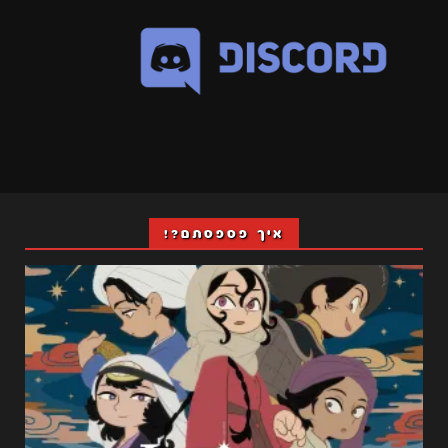
איך פספסתם?!