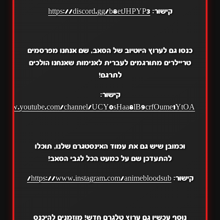
קישור:
https://discord.gg/b8etJHPYP3
כנסו גם לערוץ היוטיוב של הסאב, שם אנחנו מפרסמים
טריילרים מתורגמים לעברית לאנימות שאנחנו הולכים
לתרגם!
קישור:
//www.youtube.com/channel/UCY0sHaa8lB9crfOume1YtOA
וכמובן שיש גם את עמוד האינסטגרם שלנו, תוכלו
להתעדכן שם על כמעט הכל לגבי הסאב!
קישור:
https://www.instagram.com/animebloodsub/
נוסף עכשיו גם ערוץ טלגרם חדש! מוזמנים להיכנס