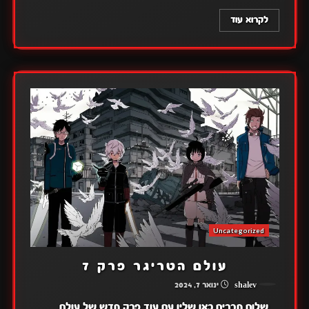
לקרוא עוד
Uncategorized
עולם הטריגר פרק 7
shalev
ינואר 7, 2024
שלום חברים כאן שליו עם עוד פרק חדש של עולם