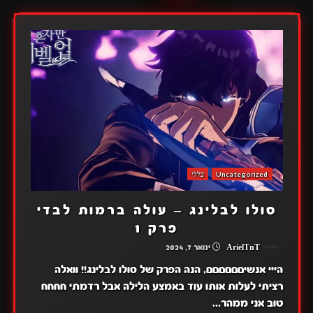
Uncategorized
כללי
סולו לבלינג – עולה ברמות לבדי
פרק 1
ArielTnT
ינואר 7, 2024
הייי אנשיםםםםםם, הנה הפרק של סולו לבלינג!! וואלה
רציתי לעלות אותו עוד באמצע הלילה אבל רדמתי חחחח
טוב אני ממהר...