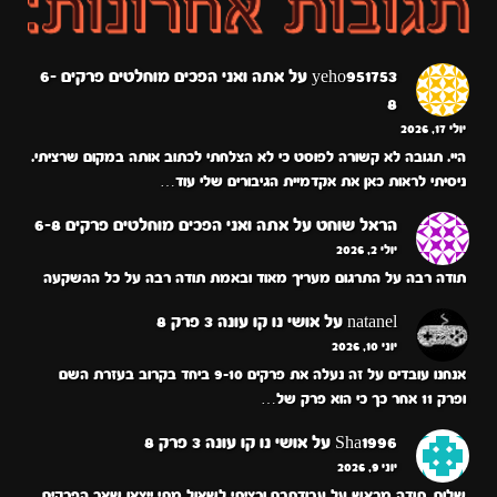
PAGINATION
yeho951753
על
אתה ואני הפכים מוחלטים פרקים 6-
8
יולי 17, 2026
היי. תגובה לא קשורה לפוסט כי לא הצלחתי לכתוב אותה במקום שרציתי.
ניסיתי לראות כאן את אקדמיית הגיבורים שלי עוד…
הראל שוחט
על
אתה ואני הפכים מוחלטים פרקים 6-8
יולי 2, 2026
תודה רבה על התרגום מעריך מאוד ובאמת תודה רבה על כל ההשקעה
natanel
על
אושי נו קו עונה 3 פרק 8
יוני 10, 2026
אנחנו עובדים על זה נעלה את פרקים 9-10 ביחד בקרוב בעזרת השם
ופרק 11 אחר כך כי הוא פרק של…
Sha1996
על
אושי נו קו עונה 3 פרק 8
יוני 9, 2026
שלום, תודה מראש על עבודתכם ורציתי לשאול מתי ייצאו שאר הפרקים