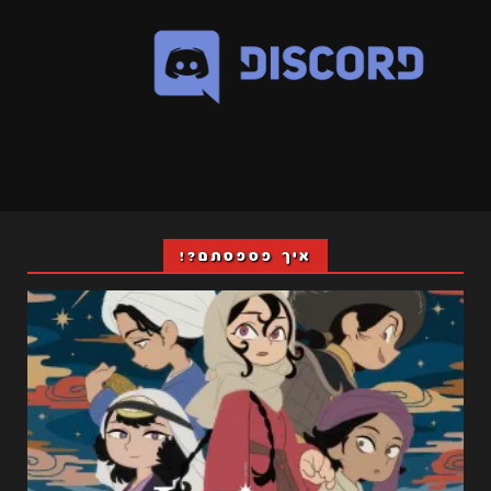
איך פספסתם?!