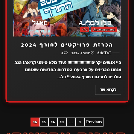
Uncategorized
כללי
הכרזת פרויקטים לחורף 2024
ArielTnT
ינואר 1, 2024
6
היי אנשים יקרים!!!!!!!!!!!!!!!!!!!! (עוד מלא סימני קריאה) הנה
אנחנו מכריזים על ארבעת הסדרות החדשות שאנחנו
הולכים לתרגם בחורף 2024!!! כל...
לקרוא עוד
POSTS
16
15
14
13
…
1
Previous