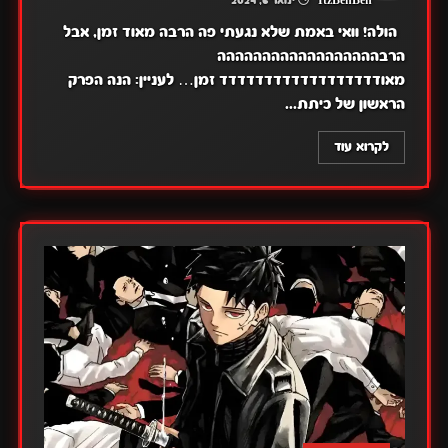
ItzBenBen
ינואר 6, 2024
הולה! וואי באמת שלא נגעתי פה הרבה מאוד זמן, אבל
הרבהההההההההההההההההה
מאודדדדדדדדדדדדדדדדדד זמן… לעניין: הנה הפרק
הראשון של כיתת...
לקרוא עוד