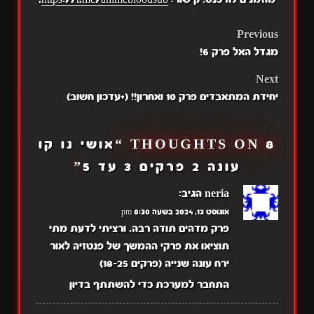
POST
Previous
מגדל האל פרק 6!
NAVIGATION
Next
יחידת המתאבדים פרק 10 ואחרון!! (+עדכון חשוב)
8 THOUGHTS ON “
אושי נו קו
עונה 2 פרקים 3 עד 5
”
neria
הגיב:
אוגוסט 13, 2024 בשעה 8:30 pm
פרק מדהים תודה רבה. ורציתי לדעת מתי
תוציאו את פרקי ההמשך של פנטזיה לאור
ירח עונה שנייה (פרקים 18-25)
התחבר למערכת כדי להשתתף בדיון