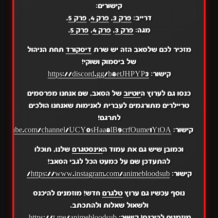
קישורים:
דרייב:
פרק 3
,
פרק 4
,
פרק 5
.
מגה:
פרק 3
,
פרק 4
,
פרק 5
.
מזכיר לכם שלסאב הזה יש שרת
דיסקורד
תחת הניהול
של ביסמוק ושוקי!
קישור:
https://discord.gg/b8etJHPYP3
כנסו גם לערוץ ה
יוטיוב
של הסאב, שם אנחנו מפרסמים
טריילרים מתורגמים לעברית לאנימות שאנחנו הולכים
לתרגם!
קישור:
.youtube.com/channel/UCY0sHaa8lB9crfOume1YtOA
וכמובן שיש גם את עמוד ה
אינסטגרם
שלנו, תוכלו
להתעדכן שם על כמעט הכל לגבי הסאב!
קישור:
https://www.instagram.com/animebloodsub/
נוסף עכשיו גם ערוץ
טלגרם
חדש! מוזמנים להיכנס
ולשאול שאלות ולהתכתב.
מוזמנים להיכנס! קישור:
https://t.me/animebloodsub
.