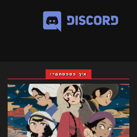
איך פספסתם?!