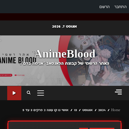
התחבר
הרשם
Ski
אוגוסט 7, 2026
t
conten
AnimeBlood
האתר הרשמי של קבוצת הפאנסאב "אנימה בדם".
PRIMARY
MENU
Home
2024
אוגוסט
13
אושי נו קו עונה 2 פרקים 3 עד 5