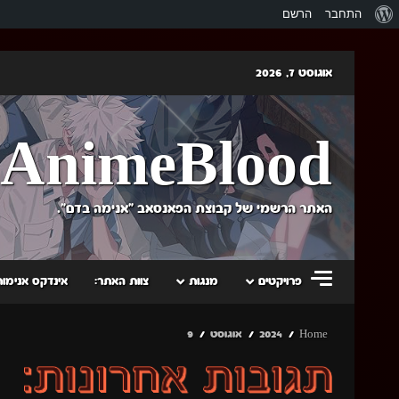
אודות
התחבר
הרשם
וורדפרס
Skip
אוגוסט 7, 2026
to
content
AnimeBlood
האתר הרשמי של קבוצת הפאנסאב "אנימה בדם".
פרויקטים
מנגות
צוות האתר:
אינדקס אנימות
Home
2024
אוגוסט
9