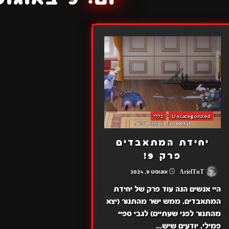
Uncategorized
כללי
יחידת המתאבדים
פרק 9!
ArielTnT
אוגוסט 9, 2024
היי אנשים הנה עוד פרק של יחידת
המתאבדים, ממש ישר מהתנור (יצא
מהתנור לפני שעתיים) לגבי ספיי
פמילי, יודעים שיש...