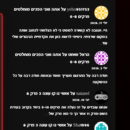
yeho951753
על
אתה ואני הפכים מוחלטים
פרקים 6-8
יולי 17, 2026
היי. תגובה לא קשורה לפוסט כי לא הצלחתי לכתוב אותה
במקום שרציתי. ניסיתי לראות כאן את אקדמיית הגיבורים שלי
עוד…
הראל שוחט
על
אתה ואני הפכים מוחלטים
פרקים 6-8
יולי 2, 2026
תודה רבה על התרגום מעריך מאוד ובאמת תודה רבה על כל
ההשקעה
natanel
על
אושי נו קו עונה 3 פרק 8
יוני 10, 2026
אנחנו עובדים על זה נעלה את פרקים 9-10 ביחד בקרוב בעזרת
השם ופרק 11 אחר כך כי הוא פרק של…
Sha1996
על
אושי נו קו עונה 3 פרק 8