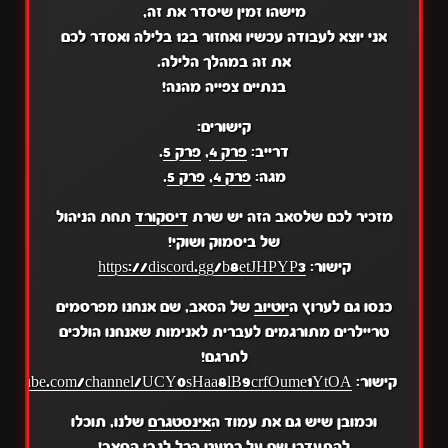
מישהו זמין שיסדר את זה,
אני יוצא לעבודה עכשיו ואחזור ב12 בלילה ואסדר לכם
את זה במהלך הלילה.
בנתיים צפייה מהנה!
קישורים:
דרייב:
פרק 4
,
פרק 5
.
מגה:
פרק 4
,
פרק 5
.
מזכיר לכם שלסאב הזה יש שרת
דיסקורד
תחת הניהול
של ביסמוק ושוקי!
קישור:
https://discord.gg/b8etJHPYP3
כנסו גם לערוץ ה
יוטיוב
של הסאב, שם אנחנו מפרסמים
טריילרים מתורגמים לעברית לאנימות שאנחנו הולכים
לתרגם!
קישור:
.youtube.com/channel/UCY0sHaa8lB9crfOume1YtOA
וכמובן שיש גם את עמוד ה
אינסטגרם
שלנו, תוכלו
להתעדכן שם על כמעט הכל לגבי הסאב!