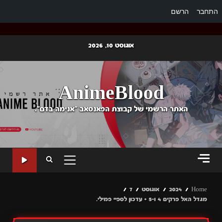
התחבר
הרשם
Ski
אוגוסט 10, 2026
t
conten
AnimeBlood
האתר הרשמי של קבוצת הפאנסאב "אנימה בדם".
PRIMARY
MENU
Home
2024
אוגוסט
7
מגדל האל פרקים 4 ו-5 + עדכון לספיי פמילי.