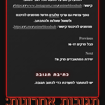
קישור:
https://www.instagram.com/animebloodsub/
נוסף עכשיו גם ערוץ
טלגרם
חדש! מוזמנים להיכנס
ולשאול שאלות ולהתכתב.
מוזמנים להיכנס! קישור:
https://t.me/animebloodsub
.
POST
Previous
פבל פרקים 16-17
NAVIGATION
Next
יחידת המתאבדים פרק 8!!
כתיבת תגובה
יש
להתחבר למערכת
כדי לכתוב תגובה.