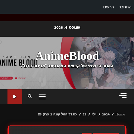
התחבר
הרשם
Ski
אוגוסט 6, 2026
t
conten
AnimeBlood
האתר הרשמי של קבוצת הפאנסאב "אנימה בדם".
PRIMARY
MENU
Home
2024
יולי
22
מגדל האל עונה 2 פרק 3!!