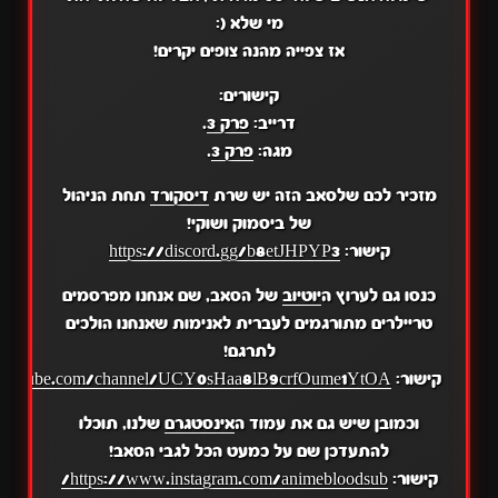
מי שלא (:
אז צפייה מהנה צופים יקרים!
קישורים:
דרייב:
פרק 3
.
מגה:
פרק 3
.
מזכיר לכם שלסאב הזה יש שרת
דיסקורד
תחת הניהול
של ביסמוק ושוקי!
קישור:
https://discord.gg/b8etJHPYP3
כנסו גם לערוץ ה
יוטיוב
של הסאב, שם אנחנו מפרסמים
טריילרים מתורגמים לעברית לאנימות שאנחנו הולכים
לתרגם!
קישור:
.youtube.com/channel/UCY0sHaa8lB9crfOume1YtOA
וכמובן שיש גם את עמוד ה
אינסטגרם
שלנו, תוכלו
להתעדכן שם על כמעט הכל לגבי הסאב!
קישור:
https://www.instagram.com/animebloodsub/