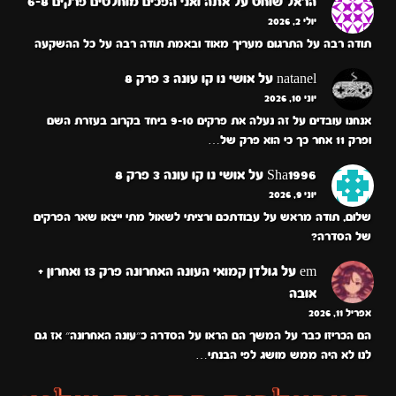
הראל שוחט
על
אתה ואני הפכים מוחלטים פרקים 6-8
יולי 2, 2026
תודה רבה על התרגום מעריך מאוד ובאמת תודה רבה על כל ההשקעה
natanel
על
אושי נו קו עונה 3 פרק 8
יוני 10, 2026
אנחנו עובדים על זה נעלה את פרקים 9-10 ביחד בקרוב בעזרת השם
ופרק 11 אחר כך כי הוא פרק של…
Sha1996
על
אושי נו קו עונה 3 פרק 8
יוני 9, 2026
שלום, תודה מראש על עבודתכם ורציתי לשאול מתי ייצאו שאר הפרקים
של הסדרה?
em
על
גולדן קמואי העונה האחרונה פרק 13 ואחרון +
אובה
אפריל 11, 2026
הם הכריזו כבר על המשך הם הראו על הסדרה כ״עונה האחרונה״ אז גם
לנו לא היה ממש מושג לפי הבנתי…