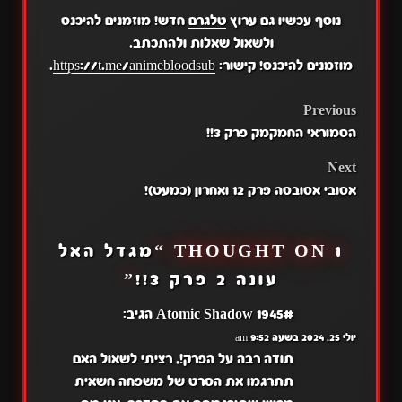
נוסף עכשיו גם ערוץ
טלגרם
חדש! מוזמנים להיכנס
ולשאול שאלות ולהתכתב.
מוזמנים להיכנס! קישור:
https://t.me/animebloodsub
.
POST
Previous
הסמוראי החמקמק פרק 3!!
NAVIGATION
Next
אסובי אסובסה פרק 12 ואחרון (כמעט)!
1 THOUGHT ON “
מגדל האל
עונה 2 פרק 3!!
”
Atomic Shadow 1945#
הגיב:
יולי 25, 2024 בשעה 9:52 am
תודה רבה על הפרק!, רציתי לשאול האם
תתרגמו את הסרט של משפחה חשאית