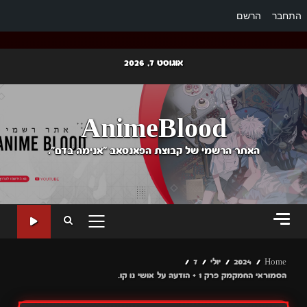
התחבר
הרשם
Ski
אוגוסט 7, 2026
t
conten
AnimeBlood
האתר הרשמי של קבוצת הפאנסאב "אנימה בדם".
PRIMARY
MENU
Home
2024
יולי
7
הסמוראי החמקמק פרק 1 + הודעה על אושי נו קו.