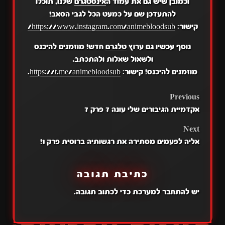
וכמובן שיש גם את עמוד ה
אינסטגרם
שלנו, תוכלו
להתעדכן שם על כמעט הכל לגבי הסאב!
קישור:
https://www.instagram.com/animebloodsub/
נוסף עכשיו גם ערוץ
טלגרם
חדש! מוזמנים להיכנס
ולשאול שאלות ולהתכתב.
מוזמנים להיכנס! קישור:
https://t.me/animebloodsub
.
POST
Previous
אקדמיית הגיבורים שלי עונה 7 פרק 7
NAVIGATION
Next
אליה לפעמים מסתירה את רגשותיה ברוסית פרק 1!
כתיבת תגובה
יש
להתחבר למערכת
כדי לכתוב תגובה.