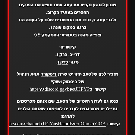
שנכון לכרגע נקפיא את עונה אחת ונוציא את הפרקים
החסרים בעתיד הקרוב.
ולגבי עונה 2, נרכז את המשאבים שלנו על העונה הזו
כרגע במקום עונה 1.
וצפייה מהנה בסמוראי החמקמק!!! (:
קישורים:
דרייב:
פרק 1
.
מגה:
פרק 1
.
מזכיר לכם שלסאב הזה יש שרת
דיסקורד
תחת הניהול
של ביסמוק ושוקי!
קישור:
https://discord.gg/b8etJHPYP3
כנסו גם לערוץ ה
יוטיוב
של הסאב, שם אנחנו מפרסמים
טריילרים מתורגמים לעברית לאנימות שאנחנו הולכים
לתרגם!
קישור:
.youtube.com/channel/UCY0sHaa8lB9crfOume1YtOA