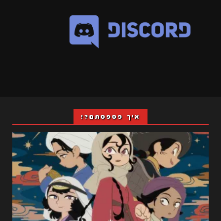
איך פספסתם?!