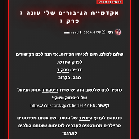
Uncategorized
אקדמיית הגיבורים שלי עונה 7
פרק 7
1 min read
רקי
יולי 6, 2024
שלום לכולם, היום לא יהיו חפירות, אז הנה לכם הקישורים
לפרק החדש.
דרייב:
פרק 7
מגה: בקרוב
מזכיר לכם שלסאב הזה יש שרת
דיסקורד
תחת הניהול
של ביסמוק ושוקי!
קישור:
https://discord.gg/b8etJHPYP3
כנסו גם לערוץ ה
יוטיוב
של הסאב, שם אנחנו מפרסמים
טריילרים מתורגמים לעברית לאנימות שאנחנו הולכים
לתרגם!