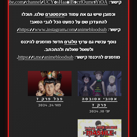
קישור:
.youtube.com/channel/UCY0sHaa8lB9crfOume1YtOA
וכמובן שיש גם את עמוד ה
אינסטגרם
שלנו, תוכלו
להתעדכן שם על כמעט הכל לגבי הסאב!
קישור:
https://www.instagram.com/animebloodsub/
נוסף עכשיו גם ערוץ
טלגרם
חדש! מוזמנים להיכנס
ולשאול שאלות ולהתכתב.
מוזמנים להיכנס! קישור:
https://t.me/animebloodsub
.
אסובי אסובסה
פבל פרק 7
פרק 7
מאי 24, 2024
יוני 10, 2024