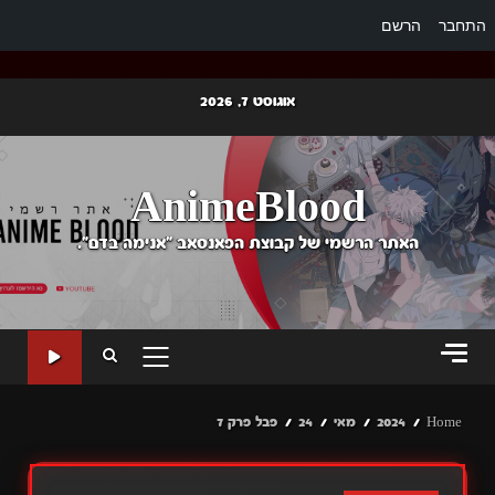
התחבר
הרשם
Ski
אוגוסט 7, 2026
t
conten
AnimeBlood
האתר הרשמי של קבוצת הפאנסאב "אנימה בדם".
PRIMARY
MENU
Home
2024
מאי
24
פבל פרק 7