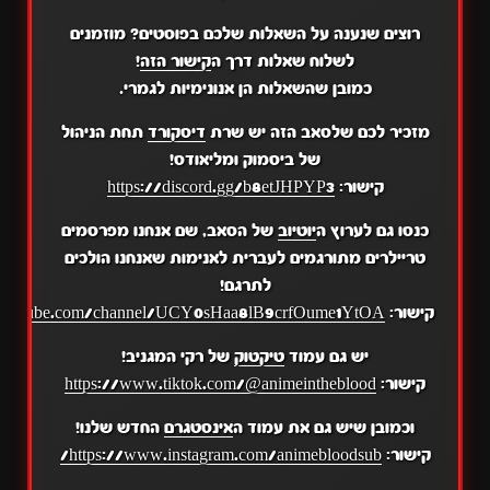
רוצים שנענה על השאלות שלכם בפוסטים? מוזמנים
לשלוח שאלות דרך ה
קישור הזה
!
כמובן שהשאלות הן אנונימיות לגמרי.
מזכיר לכם שלסאב הזה יש שרת
דיסקורד
תחת הניהול
של ביסמוק ומליאודס!
קישור:
https://discord.gg/b8etJHPYP3
כנסו גם לערוץ ה
יוטיוב
של הסאב, שם אנחנו מפרסמים
טריילרים מתורגמים לעברית לאנימות שאנחנו הולכים
לתרגם!
קישור:
.youtube.com/channel/UCY0sHaa8lB9crfOume1YtOA
יש גם עמוד
טיקטוק
של רקי המגניב!
קישור:
https://www.tiktok.com/@animeintheblood
וכמובן שיש גם את עמוד ה
אינסטגרם
החדש שלנו!
קישור:
https://www.instagram.com/animebloodsub/