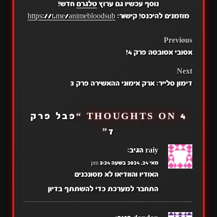
נוסף עכשיו גם ערוץ
טלגרם
חדש!
מוזמנים להיכנס! קישור:
https://t.me/animebloodsub
POST
Previous
אסובי אסובסה פרק 4!
NAVIGATION
Next
דימון סלייר: ארק אימוני ההאשירה פרק 3
4 THOUGHTS ON “
פבל פרק
”
7
raiy
הגיב:
מאי 24, 2024 בשעה 3:24 pm
האודיו והוודיאו לא מסונכנים
התחבר למערכת כדי להשתתף בדיון