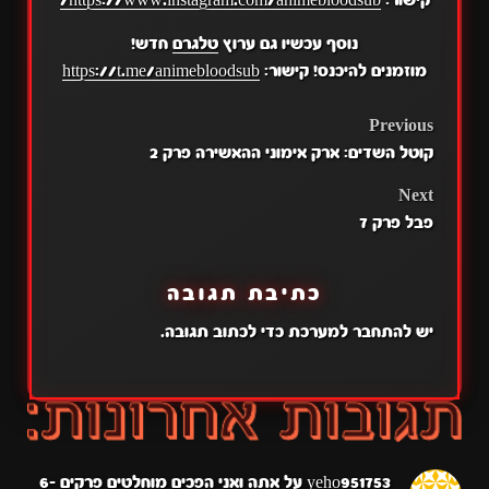
קישור:
https://www.instagram.com/animebloodsub/
נוסף עכשיו גם ערוץ
טלגרם
חדש!
מוזמנים להיכנס! קישור:
https://t.me/animebloodsub
POST
Previous
קוטל השדים: ארק אימוני ההאשירה פרק 2
NAVIGATION
Next
פבל פרק 7
כתיבת תגובה
יש
להתחבר למערכת
כדי לכתוב תגובה.
yeho951753
על
אתה ואני הפכים מוחלטים פרקים 6-