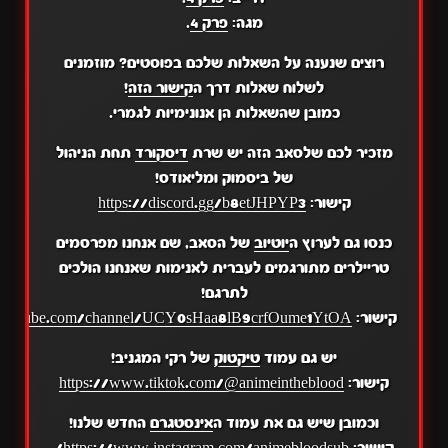
מגה:
פרק 4
.
רוצים שנענה על השאלות שלכם בפוסטים? מוזמנים
לשלוח שאלות דרך ה
קישור הזה
!
כמובן שהשאלות הן אנונימיות לגמרי.
מזכיר לכם שלסאב הזה יש שרת
דיסקורד
תחת הניהול
של ביסמוק ומליאודס!
קישור:
https://discord.gg/b8etJHPYP3
כנסו גם לערוץ ה
יוטיוב
של הסאב, שם אנחנו מפרסמים
טריילרים מתורגמים לעברית לאנימות שאנחנו הולכים
לתרגם!
קישור:
.youtube.com/channel/UCY0sHaa8lB9crfOume1YtOA
יש גם עמוד
טיקטוק
של רקי המגניב!
קישור:
https://www.tiktok.com/@animeintheblood
וכמובן שיש גם את עמוד ה
אינסטגרם
החדש שלנו!