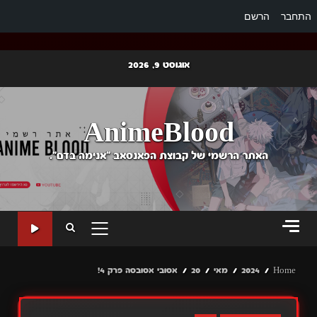
התחבר
הרשם
Ski
אוגוסט 9, 2026
t
conten
AnimeBlood
האתר הרשמי של קבוצת הפאנסאב "אנימה בדם".
PRIMARY
MENU
Home
2024
מאי
20
אסובי אסובסה פרק 4!