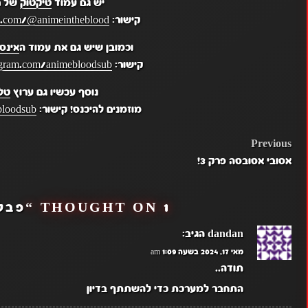
יש גם עמוד
טיקטוק
של ר
קישור:
k.com/@animeintheblood
וכמובן שיש גם את עמוד ה
אינס
קישור:
gram.com/animebloodsub/
נוסף עכשיו גם ערוץ
טל
מוזמנים להיכנס! קישור:
bloodsub
POST
Previous
אסובי אסובסה פרק 3!
NAVIGATION
1 THOUGHT ON “
פבל 
dandan
הגיב:
מאי 17, 2024 בשעה 1:09 am
תודה..
התחבר למערכת כדי להשתתף בדיון