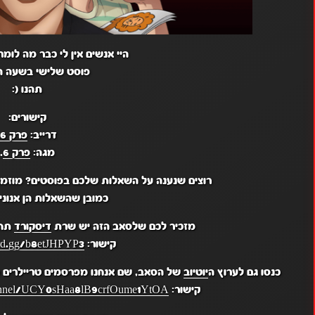
היי אנשים אין לי כבר מה לומר
פוסט שלישי בשעה ה
תהנו (:
קישורים:
דרייב:
פרק 6
.
מגה:
פרק 6
.
רוצים שנענה על השאלות שלכם בפוסטים? מוזמנ
כמובן שהשאלות הן אנונימ
מזכיר לכם שלסאב הזה יש שרת
דיסקורד
תחת
קישור:
ord.gg/b8etJHPYP3
כנסו גם לערוץ ה
יוטיוב
של הסאב, שם אנחנו מפרסמים טריילרים מ
קישור:
hannel/UCY0sHaa8lB9crfOume1YtOA