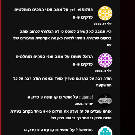
yeho951753
על
אתה ואני הפכים מוחלטים
פרקים 6-8
יולי 17, 2026
היי. תגובה לא קשורה לפוסט כי לא הצלחתי לכתוב אותה
במקום שרציתי. ניסיתי לראות כאן את אקדמיית הגיבורים שלי
עוד…
הראל שוחט
על
אתה ואני הפכים מוחלטים
פרקים 6-8
יולי 2, 2026
תודה רבה על התרגום מעריך מאוד ובאמת תודה רבה על כל
ההשקעה
natanel
על
אושי נו קו עונה 3 פרק 8
יוני 10, 2026
אנחנו עובדים על זה נעלה את פרקים 9-10 ביחד בקרוב בעזרת
השם ופרק 11 אחר כך כי הוא פרק של…
Sha1996
על
אושי נו קו עונה 3 פרק 8