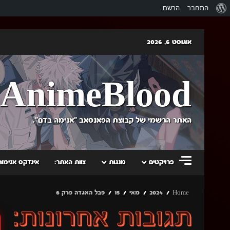
אודות
התחבר
הרשם
וורדפרס
Skip
אוגוסט 6, 2026
to
content
AnimeBlood
האתר הרשמי של קבוצת הפאנסאב "אנימה בדם".
פרויקטים
מנגות
צוות האתר:
אינדקס אנימות
Home
2024
מאי
15
פבל האגדה פרק 6