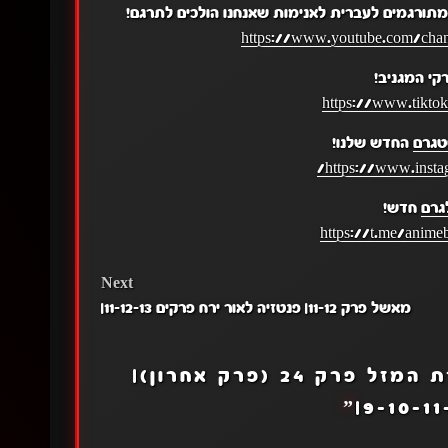
תורגמים לעברית לאנימות שאנחנו הולכים לתרגם!
https://www.youtube.com/c
קי המגניב!
https://www.tikto
טגרם
החדש שלנו!
https://www.insta
גרם
חדש!
https://t.me/anime
Next
מאשל פרק 11-12| פנטזיה לאור ירח פרקים 11-12-13|
בן האלמוות וחסרת המזל פרק 24 (פרק אחרון)|
”