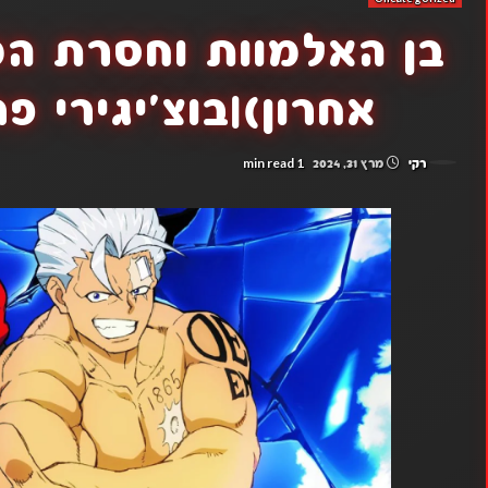
אחרון)|בוצ'יגירי פרקים -
1 min read
רקי
מרץ 31, 2024