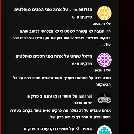
yeho951753
על
אתה ואני הפכים מוחלטים
פרקים 6-8
יולי 17, 2026
היי. תגובה לא קשורה לפוסט כי לא הצלחתי לכתוב אותה
במקום שרציתי. ניסיתי לראות כאן את אקדמיית הגיבורים שלי
עוד…
הראל שוחט
על
אתה ואני הפכים מוחלטים
פרקים 6-8
יולי 2, 2026
תודה רבה על התרגום מעריך מאוד ובאמת תודה רבה על כל
ההשקעה
natanel
על
אושי נו קו עונה 3 פרק 8
יוני 10, 2026
אנחנו עובדים על זה נעלה את פרקים 9-10 ביחד בקרוב בעזרת
השם ופרק 11 אחר כך כי הוא פרק של…
Sha1996
על
אושי נו קו עונה 3 פרק 8