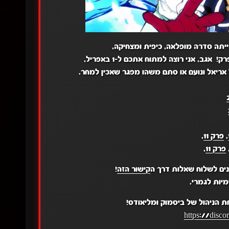
 אריאל ונועם או סתם משהו מפגר שאכין למחר.
,
פרק 11
,
פרק 11
,
ים לשלוח שאלות דרך ה
קישור הזה
!
יות לגמרי.
 הניהול של ביסמוק ומליאודס!
https://disc