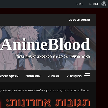
אודות
התחבר
הרשם
וורדפרס
Skip
אוגוסט 8, 2026
to
content
AnimeBlood
האתר הרשמי של קבוצת הפאנסאב "אנימה בדם".
פרויקטים
מנגות
צוות האתר:
אינדקס אנימות
Home
2024
מרץ
31
בן האלמוות וחסרת המזל פרק 24 (פרק אחרון)|בוצ'יגירי פרקים -9-10-11|