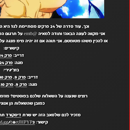
וכך, עוד סדרה של 24 פרקים מסתיימת לנו! היא הייתה סדרה מופלאה, כיפית ומצחיקה,
אני מקווה לעונה הבאה! ותודה למאיה @emtb על תרגום הפרק! אגב, אני רוצה למתוח אתכם ל-1 באפריל,
או להכין משהו מטומטם, אני תוהה אם זה יהיה מימ מנגה על
קישורים:
דרייב:
פרק 24
מגה:
פרק 24
בוצ'יגירי:
דרייב:
פרק 9
,
פרק 10
מגה:
פרק 9
,
פרק 10
,
רוצים שנענה על השאלות שלכם בפוסטים? מוזמנ
כמובן שהשאלות הן אנונימ
מזכיר לכם שלסאב הזה יש שרת
דיסקורד
תחת
קישור:
ord.gg/b8etJHPYP3