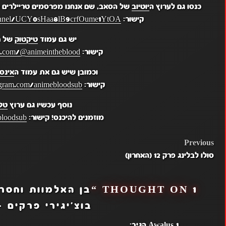
כנסו גם לערוץ ה
יוטיוב
של הסאב, שם אנחנו מפרסמים טריילרים מ
קישור:
hannel/UCY0sHaa8lB9crfOume1YtOA
יש גם עמוד
טיקטוק
של ר
קישור:
k.com/@animeintheblood
וכמובן שיש גם את עמוד ה
אינס
קישור:
gram.com/animebloodsub/
נוסף עכשיו גם ערוץ
טל
מוזמנים להיכנס! קישור:
bloodsub
POST
Previous
סולו לבלינג פרק 12 (האחרון)
NAVIGATION
1 THOUGHT ON “
בוצ'יגירי פרקים -9-10-11|
Awalus_1
הגיב: