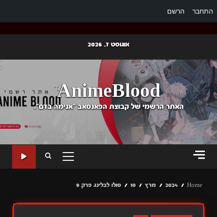
התחבר
הרשם
Ski
אוגוסט 7, 2026
t
conten
AnimeBlood
האתר הרשמי של קבוצת הפאנסאב "אנימה בדם".
PRIMARY
MENU
Home
2024
מרץ
10
סולו לבלינג פרק 9