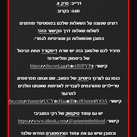
דרייב:
פרק 9
.
מגה: בקרוב
רוצים שנענה על השאלות שלכם בפוסטים? מוזמנים
לשלוח שאלות דרך ה
קישור הזה
!
כמובן שהשאלות הן אנונימיות לגמרי.
מזכיר לכם שלסאב הזה יש שרת
דיסקורד
תחת הניהול
של ביסמוק ומליאודס!
קישור:
https://discord.gg/b8etJHPYP3
כנסו גם לערוץ ה
יוטיוב
של הסאב, שם אנחנו מפרסמים
טריילרים מתורגמים לעברית לאנימות שאנחנו הולכים
לתרגם!
קישור:
.youtube.com/channel/UCY0sHaa8lB9crfOume1YtOA
יש גם עמוד
טיקטוק
של רקי המגניב!
קישור:
https://www.tiktok.com/@animeintheblood
וכמובן שיש גם את עמוד ה
אינסטגרם
החדש שלנו!