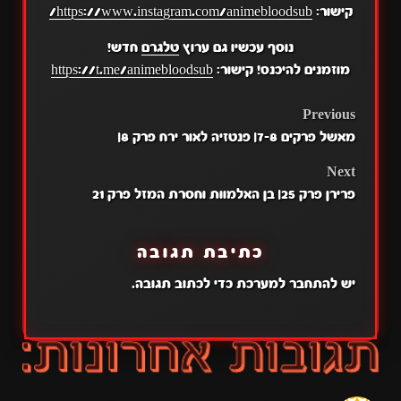
קישור:
https://www.instagram.com/animebloodsub/
נוסף עכשיו גם ערוץ
טלגרם
חדש!
מוזמנים להיכנס! קישור:
https://t.me/animebloodsub
POST
Previous
מאשל פרקים 7-8| פנטזיה לאור ירח פרק 8|
NAVIGATION
Next
פרירן פרק 25| בן האלמוות וחסרת המזל פרק 21
כתיבת תגובה
יש
להתחבר למערכת
כדי לכתוב תגובה.