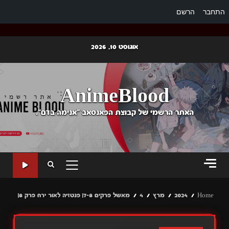
התחבר
הרשם
Ski
אוגוסט 10, 2026
t
conten
AnimeBlood
האתר הרשמי של קבוצת הפאנסאב "אנימה בדם".
PRIMARY
MENU
Home
2024
מרץ
4
מאשל פרקים 7-8| פנטזיה לאור ירח פרק 8|