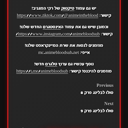
יש גם עמוד
טיקטוק
של רקי המגניב!
קישור:
https://www.tiktok.com/@animeintheblood
וכמובן שיש גם את עמוד ה
אינסטגרם
החדש שלנו!
קישור:
https://www.instagram.com/animebloodsub/
מוזמנים לנסות את שרת המיינקראפט שלנו!
אייפי: mc.animebloodsub.net
נוסף עכשיו גם ערוץ
טלגרם
חדש!
מוזמנים להיכנס! קישור:
https://t.me/animebloodsub
POST
Previous
סולו לבלינג פרק 8
NAVIGATION
Next
סולו לבלינג פרק 9