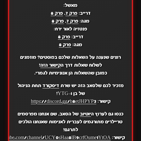
מאשל:
דרייב:
פרק 7
,
פרק 8
מגה:
פרק 7
,
פרק 8
פנטזיה לאור ירח:
דרייב:
פרק 8
מגה:
פרק 8
רוצים שנענה על השאלות שלכם בפוסטים? מוזמנים
לשלוח שאלות דרך ה
קישור הזה
!
כמובן שהשאלות הן אנונימיות לגמרי.
מזכיר לכם שלסאב הזה יש שרת
דיסקורד
תחת הניהול
של בן ו–YTG!
קישור:
https://discord.gg/b8etJHPYP3
כנסו גם לערוץ ה
יוטיוב
של הסאב, שם אנחנו מפרסמים
טריילרים מתורגמים לעברית לאנימות שאנחנו הולכים
לתרגם!
קישור:
.youtube.com/channel/UCY0sHaa8lB9crfOume1YtOA