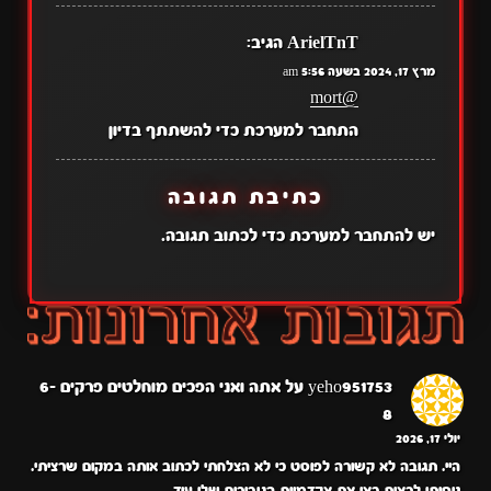
ArielTnT
הגיב:
מרץ 17, 2024 בשעה 5:56 am
@mort
התחבר למערכת כדי להשתתף בדיון
כתיבת תגובה
יש
להתחבר למערכת
כדי לכתוב תגובה.
yeho951753
על
אתה ואני הפכים מוחלטים פרקים 6-
8
יולי 17, 2026
היי. תגובה לא קשורה לפוסט כי לא הצלחתי לכתוב אותה במקום שרציתי.
ניסיתי לראות כאן את אקדמיית הגיבורים שלי עוד…