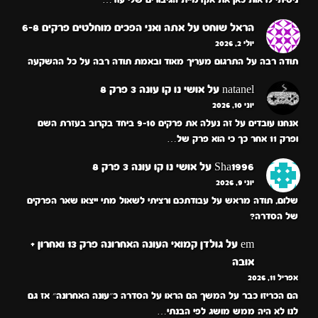
הראל שוחט
על
אתה ואני הפכים מוחלטים פרקים 6-8
יולי 2, 2026
תודה רבה על התרגום מעריך מאוד ובאמת תודה רבה על כל ההשקעה
natanel
על
אושי נו קו עונה 3 פרק 8
יוני 10, 2026
אנחנו עובדים על זה נעלה את פרקים 9-10 ביחד בקרוב בעזרת השם
ופרק 11 אחר כך כי הוא פרק של…
Sha1996
על
אושי נו קו עונה 3 פרק 8
יוני 9, 2026
שלום, תודה מראש על עבודתכם ורציתי לשאול מתי ייצאו שאר הפרקים
של הסדרה?
em
על
גולדן קמואי העונה האחרונה פרק 13 ואחרון +
אובה
אפריל 11, 2026
הם הכריזו כבר על המשך הם הראו על הסדרה כ״עונה האחרונה״ אז גם
לנו לא היה ממש מושג לפי הבנתי…