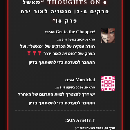
6 THOUGHTS ON “
מאשל
פרקים 7-8| פנטזיה לאור ירח
פרק 8|
”
!Get to the Chopper
הגיב:
מרץ 4, 2024 בשעה 3:11 pm
תודה ענקית על הפרקים של "מאשל", ועל
הפרק של "פנטזיה לאור ירח"
התחבר למערכת כדי להשתתף בדיון
Mordchai
הגיב:
מרץ 10, 2024 בשעה 5:17 pm
יש דרך להצטרף לצוות התרגום של האתר?
התחבר למערכת כדי להשתתף בדיון
ArielTnT
הגיב:
מרץ 10, 2024 בשעה 9:51 pm