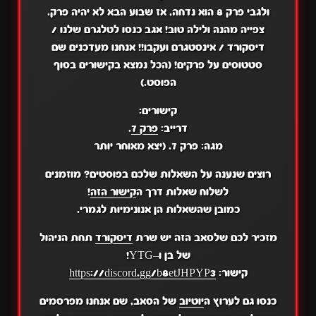
ולגבי פרק 8 הוא נדחה, אז שבוע הבא לא יהיה פרק.
צפייה מהנה ולילה טוב! אגב כנסו לטלגרם שלנו /
דיסקורד / אינסטגרם ועקבו!! אנחנו מעדכנים שם
סטטוסים על פרקים! (הכל נמצא בקישורים בסוף
הפוסט.)
קישורים:
דרייב:
פרק 7
.
מגה: פרק 7. (יצא מאוחר יותר
רוצים שנענה על השאלות שלכם בפוסטים? מוזמנים
לשלוח שאלות דרך ה
קישור הזה
!
כמובן שהשאלות הן אנונימיות לגמרי.
מזכיר לכם שלסאב הזה יש שרת
דיסקורד
תחת הניהול
של בן ו–YTG!
קישור:
https://discord.gg/b8etJHPYP3
כנסו גם לערוץ ה
יוטיוב
של הסאב, שם אנחנו מפרסמים