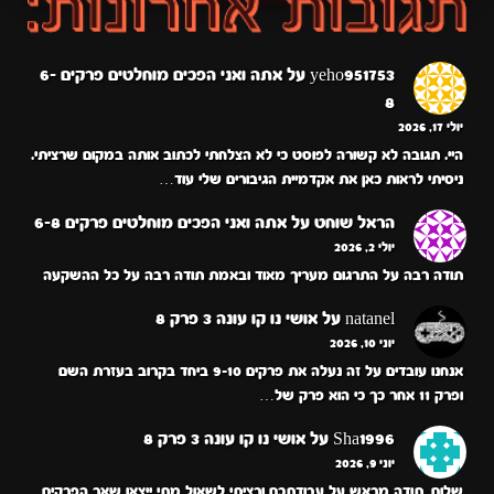
yeho951753
על
אתה ואני הפכים מוחלטים פרקים 6-
8
יולי 17, 2026
היי. תגובה לא קשורה לפוסט כי לא הצלחתי לכתוב אותה במקום שרציתי.
ניסיתי לראות כאן את אקדמיית הגיבורים שלי עוד…
הראל שוחט
על
אתה ואני הפכים מוחלטים פרקים 6-8
יולי 2, 2026
תודה רבה על התרגום מעריך מאוד ובאמת תודה רבה על כל ההשקעה
natanel
על
אושי נו קו עונה 3 פרק 8
יוני 10, 2026
אנחנו עובדים על זה נעלה את פרקים 9-10 ביחד בקרוב בעזרת השם
ופרק 11 אחר כך כי הוא פרק של…
Sha1996
על
אושי נו קו עונה 3 פרק 8
יוני 9, 2026
שלום, תודה מראש על עבודתכם ורציתי לשאול מתי ייצאו שאר הפרקים