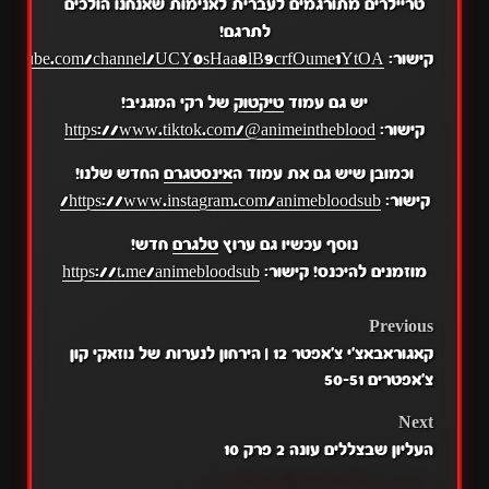
טריילרים מתורגמים לעברית לאנימות שאנחנו הולכים
לתרגם!
קישור:
.youtube.com/channel/UCY0sHaa8lB9crfOume1YtOA
יש גם עמוד
טיקטוק
של רקי המגניב!
קישור:
https://www.tiktok.com/@animeintheblood
וכמובן שיש גם את עמוד ה
אינסטגרם
החדש שלנו!
קישור:
https://www.instagram.com/animebloodsub/
נוסף עכשיו גם ערוץ
טלגרם
חדש!
מוזמנים להיכנס! קישור:
https://t.me/animebloodsub
POST
Previous
קאגוראבאצ'י צ'אפטר 12 | הירחון לנערות של נוזאקי קון
NAVIGATION
צ'אפטרים 50-51
Next
העליון שבצללים עונה 2 פרק 10