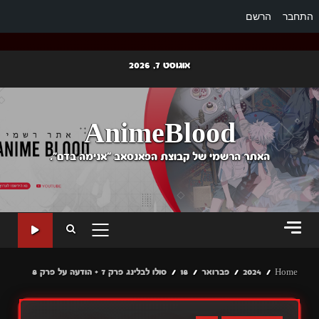
התחבר
הרשם
Ski
אוגוסט 7, 2026
t
conten
AnimeBlood
האתר הרשמי של קבוצת הפאנסאב "אנימה בדם".
PRIMARY
MENU
Home
2024
פברואר
18
סולו לבלינג פרק 7 + הודעה על פרק 8