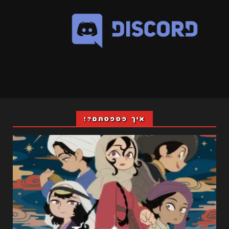
איך פספסתם?!