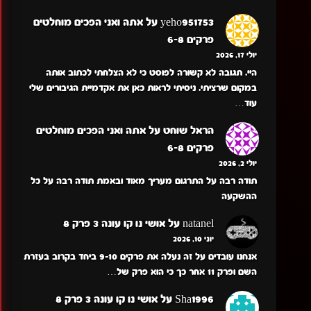
yeho951753
על
אתה ואני הפכים מוחלטים
פרקים 6-8
יולי 17, 2026
היי. תגובה לא קשורה לפוסט כי לא הצלחתי לכתוב אותה
במקום שרציתי. ניסיתי לראות כאן את אקדמיית הגיבורים שלי
עוד…
הראל שוחט
על
אתה ואני הפכים מוחלטים
פרקים 6-8
יולי 2, 2026
תודה רבה על התרגום מעריך מאוד ובאמת תודה רבה על כל
ההשקעה
natanel
על
אושי נו קו עונה 3 פרק 8
יוני 10, 2026
אנחנו עובדים על זה נעלה את פרקים 9-10 ביחד בקרוב בעזרת
השם ופרק 11 אחר כך כי הוא פרק של…
Sha1996
על
אושי נו קו עונה 3 פרק 8