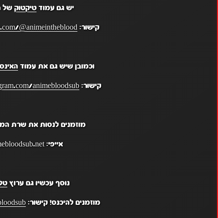
יש גם עמוד
טיקטוק
של ר
קישור:
k.com/@animeintheblood
וכמובן שיש גם את עמוד
האינס
קישור:
gram.com/animebloodsub/
מוזמנים לנסות את שרת המי
אייפי: mc.animebloodsub.net
נוסף עכשיו גם ערוץ
טל
מוזמנים להיכנס! קישור:
bloodsub