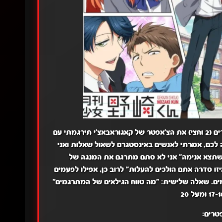
אהלן אנשים שישי נעים לכולם, היום באתי להביא לכם את 2 הצ'אפטרים (2 וחצי) את הצ'אפטר של קאגוראבאצ'י תירגמתי עם
לכם, אמרתי לאנשים באינסטגרם לשאול שאלות ואני
ם שתצא אנימה" אני לא סתם מתרגם את המנגה של
ו סדרה אתם הולכים להעלות" לרוב כן, אפילו לפעמים
מים. שאלה שלישית: "מה טווח הגילאים של המתרגמים"
טרים: