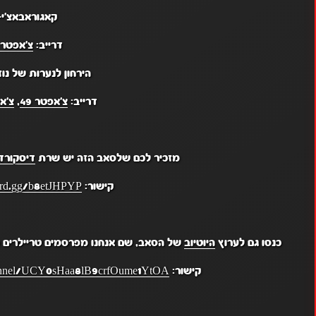
קאגוראבאצ'י-
דרייב:
צ'אפטר 5
הירחון לנערות של נוז
דרייב:
צ'אפטר 49
,
צ'אפט
מזכיר לכם שלסאב הזה יש שרת
דיסקורד
קישור:
cord.gg/b8etJHPYP
כנסו גם לערוץ
היוטיוב
של הסאב, שם אנחנו מפרסמים טריילרים מ
קישור:
hannel/UCY0sHaa8lB9crfOume1YtOA