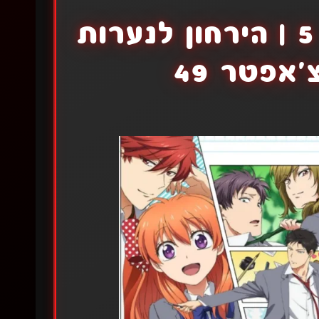
קאגוראבאצ'י צ'אפטר 5 | הירחון לנערות
'אפטר 49