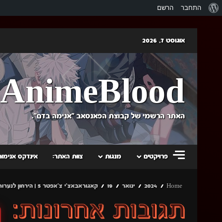
אודות
התחבר
הרשם
וורדפרס
Skip
אוגוסט 7, 2026
to
content
AnimeBlood
האתר הרשמי של קבוצת הפאנסאב "אנימה בדם".
פרויקטים
מנגות
צוות האתר:
אינדקס אנימות
Home
2024
ינואר
19
קאגוראבאצ'י צ'אפטר 5 | הירחון לנערות של נוזאקי קון צ'אפטר 49