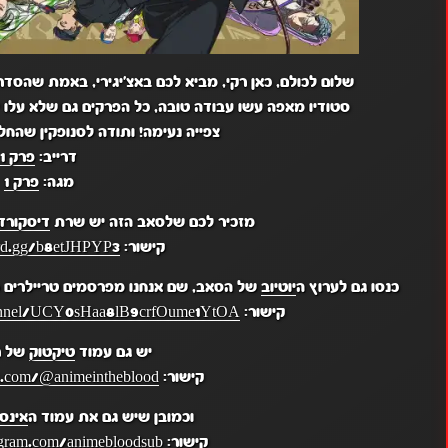
שלום לכולם, כאן רקי, מביא לכם באצ'יגירי, באמת שהסדרה
סטודיו מאפה עשו עבודה טובה, כל הפרקים גם שלא עלו י
צפייה נעימה! ותודה לסנופקין שהח
דרייב:
פרק 1
מגה:
פרק 1
מזכיר לכם שלסאב הזה יש שרת
דיסקורד
קישור:
ord.gg/b8etJHPYP3
כנסו גם לערוץ ה
יוטיוב
של הסאב, שם אנחנו מפרסמים טריילרים מ
קישור:
hannel/UCY0sHaa8lB9crfOume1YtOA
יש גם עמוד
טיקטוק
של ר
קישור:
k.com/@animeintheblood
וכמובן שיש גם את עמוד ה
אינס
קישור:
gram.com/animebloodsub/