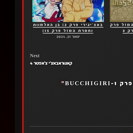
המזל פרק
באצ'יגירי פרק 2| בן האלמוות
וחסרת המזל פרק 15|
ינואר 21, 2024
Next
קאגוראבאצ'י צ'אפטר 4
BUCCHIGI
”