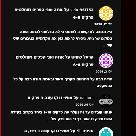
yeho951753
על
אתה ואני הפכים מוחלטים
פרקים 6-8
יולי 17, 2026
היי. תגובה לא קשורה לפוסט כי לא הצלחתי לכתוב אותה
במקום שרציתי. ניסיתי לראות כאן את אקדמיית הגיבורים שלי
עוד…
הראל שוחט
על
אתה ואני הפכים מוחלטים
פרקים 6-8
יולי 2, 2026
תודה רבה על התרגום מעריך מאוד ובאמת תודה רבה על כל
ההשקעה
natanel
על
אושי נו קו עונה 3 פרק 8
יוני 10, 2026
אנחנו עובדים על זה נעלה את פרקים 9-10 ביחד בקרוב בעזרת
השם ופרק 11 אחר כך כי הוא פרק של…
Sha1996
על
אושי נו קו עונה 3 פרק 8