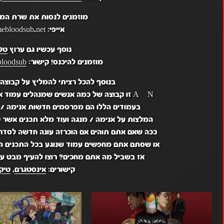
מוזמנים לנסות את שרת המי
אייפי: mc.animebloodsub.net
נוסף עכשיו גם ערוץ
טל
מוזמנים להיכנס! קישור:
bloodsub
בנוסף להכל רציתי להמליץ על קבוצה בשם & Manga
A&N זו קבוצה של כמה אנשים שמנהלים עמוד אינסטגרם, עמוד טיקטוק וערוץ יוטיוב.
בעמודים הללו הם מפרסמים חדשות אנימה / מ
המלצות על אנימה / מנגה ועוד מלא תכנים אשר ק
ככה שאם אתם תוהים אם הוכרזה עונה חדשה לסדרה X או סתם רציתם המלצה לסדר
או שסתם אתם מחפשים עמוד שנוגע בכל התכנים המע
אז בשביל מה אתם מחכים? רוצו להעיף מבט על
קישורים:
אינסטגרם
,
טיק