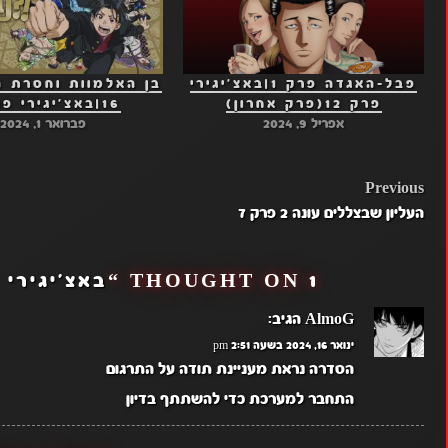
פבל-האגדה פרק 1|באצ'יגירי
בן האלמוות וחסרת 
פרק 12(פרק אחרון)
16|באצ'יגירי פרק 3
אפריל 9, 2024
פברואר 1, 2024
POST
Previous
העליון שבצללים עונה 2 פרק 7
NAVIGATION
1 THOUGHT ON “
באצ'יגירי פרק 1-RI
AlmoG
הגיב:
ינואר 16, 2024 בשעה 2:51 pm
הסדרה נראת מעניינת תודה על התרגום
התחבר למערכת כדי להשתתף בדיון