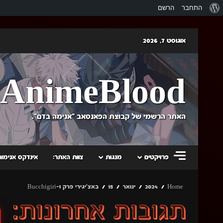
אודות
התחבר
הרשם
וורדפרס
Skip
אוגוסט 7, 2026
to
content
AnimeBlood
האתר הרשמי של קבוצת הפאנסאב "אנימה בדם".
פרויקטים
מנגות
צוות האתר:
אינדקס אנימות
Home
2024
ינואר
15
באצ'יגירי פרק 1-Bucchigiri