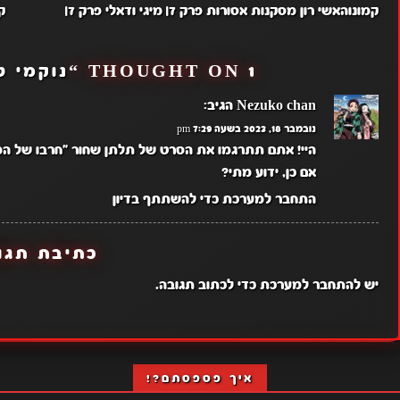
קמונוהאשי רון מסקנות אסורות פרק 7| מיגי ודאלי פרק 7|
קמ
1 THOUGHT ON “
נוקמי טוקי
Nezuko chan
הגיב:
נובמבר 18, 2023 בשעה 7:29 pm
היי! אתם תתרגמו את הסרט של תלתן שחור "חרבו של ה
אם כן, ידוע מתי?
התחבר למערכת כדי להשתתף בדיון
כתיבת תגו
יש
להתחבר למערכת
כדי לכתוב תגובה.
איך פספסתם?!