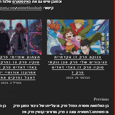
וכמובן שיש גם את
האינסטגרם
שלנו! ת
קישור:
gram.com/animebloodsub/
הנוקם פרק 7| אקדמיית
הגיבורים שלי פרק 20| נוקמי
טוקיו פרק 3
טוקיו פרק 7| באדי דאדיס
פרק 7
אחרון)| אורוסיי י
פברואר 19, 2023
דאבל (פרקים אחרו
אפריל 2, 2023
POST
Previous
בן האלמוות וחסרת המזל פרק 6| עלייתו של גיבור המגן פרק
NAVIGATION
6| משפחהXחשאית עונה 2 פרק 6|רורוני קנשין פרק 19|