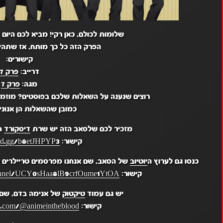
שלומות לכולם, כאן רקי! מביא לכם היום פ
הפרק הזה כל כך מותח, אז שתהיה
קישורים:
דרייב:
פרק 7
מגה:
פרק 7
רוצים שנענה על השאלות שלכם בפוסטים? מוזמ
כמובן שהשאלות הן אנונימ
מזכיר לכם שלסאב הזה יש שרת
דיסקורד
תח
קישור:
ord.gg/b8etJHPYP3
כנסו גם לערוץ ה
יוטיוב
של הסאב, שם אנחנו מפרסמים טריילרים מ
קישור:
hannel/UCY0sHaa8lB9crfOume1YtOA
יש גם עמוד
טיקטוק
של אנימה בדם, שם מ
קישור:
k.com/@animeintheblood