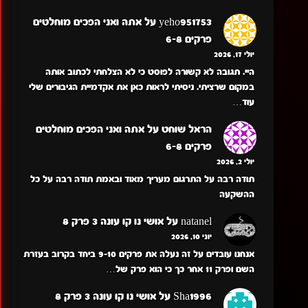
yeho951753
על
אתה ואני הפכים מוחלטים
פרקים 6-8
יולי 17, 2026
היי. תגובה לא קשורה לפוסט כי לא הצלחתי לכתוב אותה
במקום שרציתי. ניסיתי לראות כאן את אקדמיית הגיבורים שלי
עוד…
הראל שוחט
על
אתה ואני הפכים מוחלטים
פרקים 6-8
יולי 2, 2026
תודה רבה על התרגום מעריך מאוד ובאמת תודה רבה על כל
ההשקעה
natanel
על
אושי נו קו עונה 3 פרק 8
יוני 10, 2026
אנחנו עובדים על זה נעלה את פרקים 9-10 ביחד בקרוב בעזרת
השם ופרק 11 אחר כך כי הוא פרק של…
Sha1996
על
אושי נו קו עונה 3 פרק 8