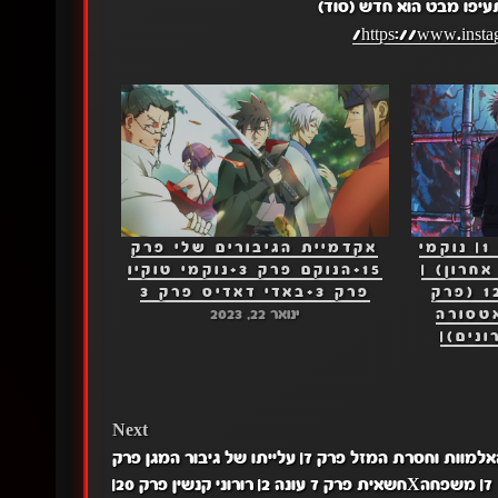
עיפו מבט הוא חדש (סוד)
https://www.insta
תעתוע שמיימי פרק 1| נוקמי
אקדמיית הגיבורים שלי פרק
1 (פרק אחרון) |
15+הנוקם פרק 3+נוקמי טוקיו
באדי דאדיס פרק 12 (פרק
פרק 3+באדי דאדיס פרק 3
אטסורה
ינואר 22, 2023
נים)|
Next
בן האלמוות וחסרת המזל פרק 7| עלייתו של גיבור המגן פרק
7| משפחהXחשאית פרק 7 עונה 2| רורוני קנשין פרק 20|