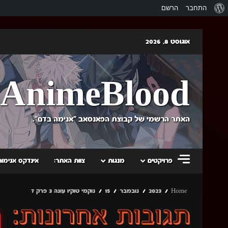
אודות
התחבר
הרשם
וורדפרס
Skip
אוגוסט 8, 2026
to
content
AnimeBlood
האתר הרשמי של קבוצת הפאנסאב "אנימה בדם".
פרויקטים
מנגות
צוות האתר:
אינדקס אנימות
Home
2023
נובמבר
15
נוקמי טוקיו עונה 3 פרק 7