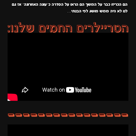
הם הכריזו כבר על המשך הם הראו על הסדרה כ״עונה האחרונה״ אז גם
לנו לא היה ממש מושג לפי הבנתי…