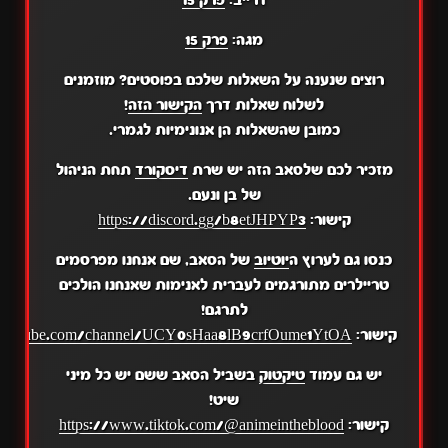
דרייב:
פרק 15
מגה:
פרק 15
רוצים שנענה על השאלות שלכם בפוסטים? מוזמנים
לשלוח שאלות דרך
הקישור הזה
!
כמובן שהשאלות הן אנונימיות לגמרי.
מזכיר לכם שלסאב הזה יש שרת
דיסקורד
תחת הניהול
של בן ונעם.
קישור:
https://discord.gg/b8etJHPYP3
כנסו גם לערוץ ה
יוטיוב
של הסאב, שם אנחנו מפרסמים
טריילרים מתורגמים לעברית לאנימות שאנחנו הולכים
לתרגם!
קישור:
.youtube.com/channel/UCY0sHaa8lB9crfOume1YtOA
יש גם עמוד
טיקטוק
בשביל הסאב ששם יש כל מיני
שיט!
קישור:
https://www.tiktok.com/@animeintheblood