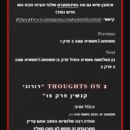
וכמובן שיש גם את
האינסטגרם
שלנו! תעיפו מבט הוא
חדש (סוד)
קישור:
https://www.instagram.com/animebloodsub/
POST
Previous
משפחהXחשאית עונה 2 פרק 1
NAVIGATION
Next
בן האלמוות וחסרת המזל פרק 2| משפחהXחשאית עונה
2 פרק 2
2 THOUGHTS ON “
רורוני
קנשין פרק 15
”
Miyu
הגיב:
אוקטובר 13, 2023 בשעה 2:01 pm
תחדה רבה שלמרות המצב אתם עדיין
מתרגמים זה ממש לא מובן מאליו