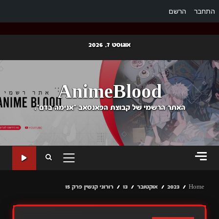
התחבר
הרשם
Ski
אוגוסט 7, 2026
t
conten
AnimeBlood
האתר הרשמי של קבוצת הפאנסאב "אנימה בדם".
PRIMARY
MENU
Home
2023
אוקטובר
13
רורוני קנשין פרק 15