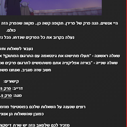
היי אנשים, הנה פרק של פרירן, תקופה קשה כן.. מקווה שהפרק הז
כולם.
נעלה בקרוב את כל הפרקים שנדחו, הכל נ
נעבור לשאלות ותש
שאלה ראשונה
>
"תעלו מתישהו את גינטאמה עם התרגום המתוקן? או
שאלה שנייה
>
"באיזה אפליקציה אתם משתמשים לתרגום פרקים ואי
חשב שזה מגניב, ואנחנו מש
קישורים:
דרייב:
פרק 5
.
מגה:
פרק 5
.
רוצים שנענה על השאלות שלכם בפוסטים? מוזמ
כמובן שהשאלות הן אנונימ
מזכיר לכם שלסאב הזה יש שרת
דיסקור