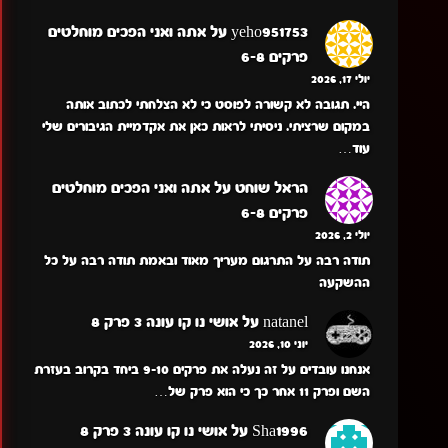
yeho951753
על
אתה ואני הפכים מוחלטים
פרקים 6-8
יולי 17, 2026
היי. תגובה לא קשורה לפוסט כי לא הצלחתי לכתוב אותה
במקום שרציתי. ניסיתי לראות כאן את אקדמיית הגיבורים שלי
עוד…
הראל שוחט
על
אתה ואני הפכים מוחלטים
פרקים 6-8
יולי 2, 2026
תודה רבה על התרגום מעריך מאוד ובאמת תודה רבה על כל
ההשקעה
natanel
על
אושי נו קו עונה 3 פרק 8
יוני 10, 2026
אנחנו עובדים על זה נעלה את פרקים 9-10 ביחד בקרוב בעזרת
השם ופרק 11 אחר כך כי הוא פרק של…
Sha1996
על
אושי נו קו עונה 3 פרק 8