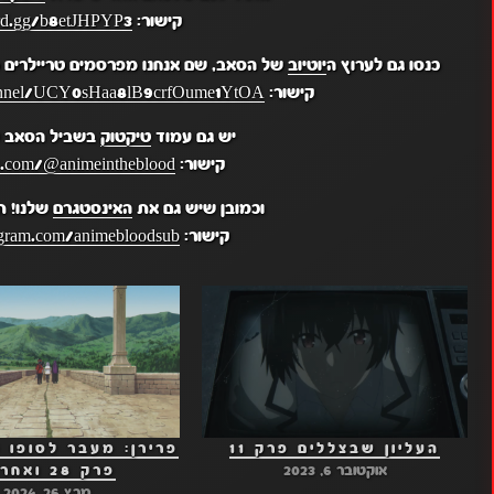
קישור:
ord.gg/b8etJHPYP3
כנסו גם לערוץ ה
יוטיוב
של הסאב, שם אנחנו מפרסמים טריילרים מ
קישור:
hannel/UCY0sHaa8lB9crfOume1YtOA
יש גם עמוד
טיקטוק
בשביל הסאב ש
קישור:
k.com/@animeintheblood
וכמובן שיש גם את
האינסטגרם
שלנו! ת
קישור:
gram.com/animebloodsub/
העליון שבצללים פרק 11
פרירן: מעבר לסופו
אוקטובר 6, 2023
פרק 28 ואחרון!
מרץ 26, 2024