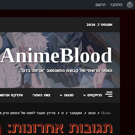
אודות
התחבר
הרשם
וורדפרס
Skip
אוגוסט 7, 2026
to
content
AnimeBlood
האתר הרשמי של קבוצת הפאנסאב "אנימה בדם".
פרויקטים
מנגות
צוות האתר:
אינדקס אנימות
Home
2023
אוקטובר
11
פרירן: מעבר לסופו של המסע פרק 5