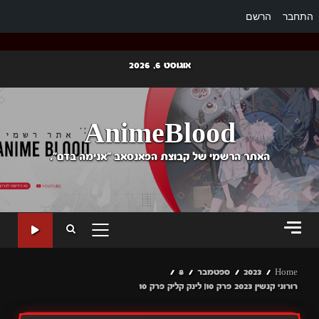
התחבר
הרשם
Ski
אוגוסט 6, 2026
t
conten
AnimeBlood
האתר הרשמי של קבוצת הפאנסאב "אנימה בדם".
PRIMARY
MENU
Home
2023
ספטמבר
8
רורוני קנשין 2023 פרק 10| לינק קליק פרק 10