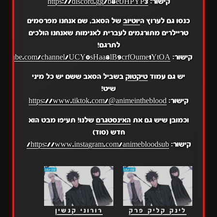
קישור:
https://discord.gg/b8etJHPYP3
כנסו גם לערוץ ה
יוטיוב
של הסאב, שם אנחנו מפרסמים
טריילרים מתורגמים לעברית לאנימות שאנחנו הולכים
לתרגם!
קישור:
.youtube.com/channel/UCY0sHaa8lB9crfOume1YtOA
יש גם עמוד
טיקטוק
בשביל הסאב ששם יש כל מיני
שיט!
קישור:
https://www.tiktok.com/@animeintheblood
וכמובן שיש גם את
האינסטגרם
שלנו! תעיפו מבט הוא
חדש (סוד)
קישור:
https://www.instagram.com/animebloodsub/
לינק קליק פרק
רורוני קנשין