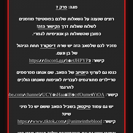
מגה:
פרק 7
רוצים שנענה על השאלות שלכם בפוסטים? מוזמנים
לשלוח שאלות דרך
הקישור הזה
!
כמובן שהשאלות הן אנונימיות לגמרי.
מזכיר לכם שלסאב הזה יש שרת
דיסקורד
תחת הניהול
של בן ונעם.
קישור:
https://discord.gg/b8etJHPYP3
כנסו גם לערוץ ה
יוטיוב
של הסאב, שם אנחנו מפרסמים
טריילרים מתורגמים לעברית לאנימות שאנחנו הולכים
לתרגם!
קישור:
.youtube.com/channel/UCY0sHaa8lB9crfOume1YtOA
יש גם עמוד
טיקטוק
בשביל הסאב ששם יש כל מיני
שיט!
קישור:
https://www.tiktok.com/@animeintheblood