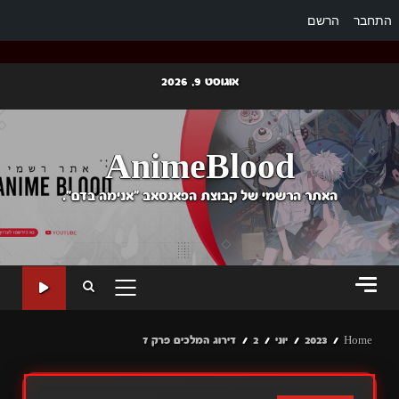
התחבר
הרשם
Ski
אוגוסט 9, 2026
t
conten
AnimeBlood
האתר הרשמי של קבוצת הפאנסאב "אנימה בדם".
PRIMARY
MENU
Home
2023
יוני
2
דירוג המלכים פרק 7