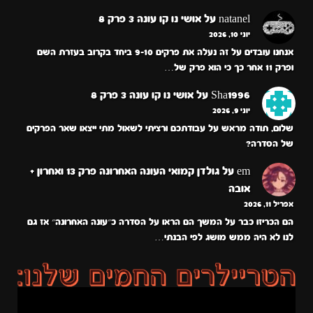
natanel
על
אושי נו קו עונה 3 פרק 8
יוני 10, 2026
אנחנו עובדים על זה נעלה את פרקים 9-10 ביחד בקרוב בעזרת השם
ופרק 11 אחר כך כי הוא פרק של…
Sha1996
על
אושי נו קו עונה 3 פרק 8
יוני 9, 2026
שלום, תודה מראש על עבודתכם ורציתי לשאול מתי ייצאו שאר הפרקים
של הסדרה?
em
על
גולדן קמואי העונה האחרונה פרק 13 ואחרון +
אובה
אפריל 11, 2026
הם הכריזו כבר על המשך הם הראו על הסדרה כ״עונה האחרונה״ אז גם
לנו לא היה ממש מושג לפי הבנתי…