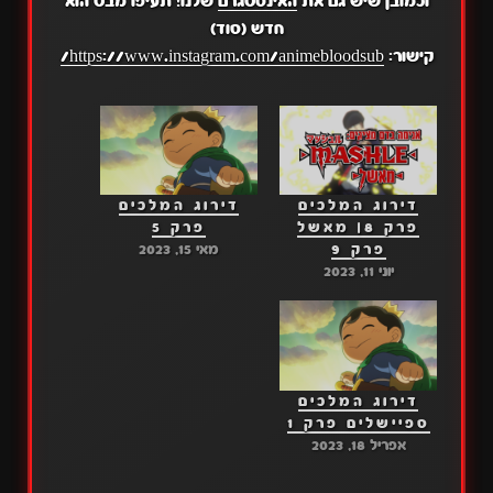
וכמובן שיש גם את
האינסטגרם
שלנו! תעיפו מבט הוא
חדש (סוד)
קישור:
https://www.instagram.com/animebloodsub/
דירוג המלכים
דירוג המלכים
פרק 8| מאשל
פרק 5
פרק 9
מאי 15, 2023
יוני 11, 2023
דירוג המלכים
ספיישלים פרק 1
אפריל 18, 2023