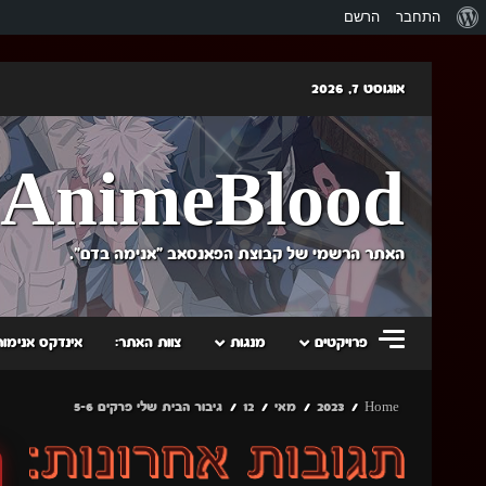
אודות
התחבר
הרשם
וורדפרס
Skip
אוגוסט 7, 2026
to
content
AnimeBlood
האתר הרשמי של קבוצת הפאנסאב "אנימה בדם".
פרויקטים
מנגות
צוות האתר:
אינדקס אנימות
Home
2023
מאי
12
גיבור הבית שלי פרקים 5-6