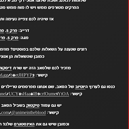
שלומות לכולם, ושבת שלום! אנוכי רקי מביא לכם
הפרקים מטורפים ממש ויש לו מוח ממש מטור
אז שיהיה לכם צפייה נעימה ו
דרייב:
פרק 5
,
פרק
מגה:
פרק 5
,
פרק
רוצים שנענה על השאלות שלכם בפוסטים? מוזמ
כמובן שהשאלות הן אנונימ
מזכיר לכם שלסאב הזה יש שרת
דיסקור
קישור:
ord.gg/b8etJHPYP3
כנסו גם לערוץ ה
יוטיוב
של הסאב, שם אנחנו מפרסמים טריילרים מ
קישור:
hannel/UCY0sHaa8lB9crfOume1YtOA
יש גם עמוד
טיקטוק
בשביל הסאב ש
קישור:
k.com/@animeintheblood
וכמובן שיש גם את
האינסטגרם
שלנו! ת