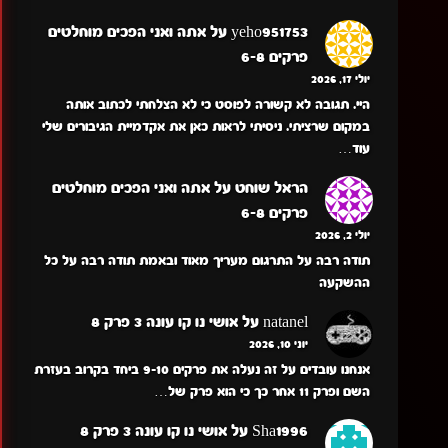
yeho951753
על
אתה ואני הפכים מוחלטים
פרקים 6-8
יולי 17, 2026
היי. תגובה לא קשורה לפוסט כי לא הצלחתי לכתוב אותה
במקום שרציתי. ניסיתי לראות כאן את אקדמיית הגיבורים שלי
עוד…
הראל שוחט
על
אתה ואני הפכים מוחלטים
פרקים 6-8
יולי 2, 2026
תודה רבה על התרגום מעריך מאוד ובאמת תודה רבה על כל
ההשקעה
natanel
על
אושי נו קו עונה 3 פרק 8
יוני 10, 2026
אנחנו עובדים על זה נעלה את פרקים 9-10 ביחד בקרוב בעזרת
השם ופרק 11 אחר כך כי הוא פרק של…
Sha1996
על
אושי נו קו עונה 3 פרק 8