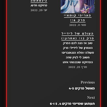
גינטאמה
פרויקט חדש.
יוני 29, 2022
פאריפי קומאיי
פרק 6!!
מאי 11, 2022
העולם של לידייל
פרק 12! (אחרון!)
טוב אז הנה לכם הפרק
האחרון של לידייל! פרק
מעולה! ומלא הנגאוברים!
חשוב לי לציין שזה
הפרויקט שנכנסתי איתו
מרץ 25, 2022
לצוות האתר ומאותו יום
עברתי המון חוויות ביחד
עם כל שאר הצוות, אז אני
וצוות האתר מאחלים לכם
POST
Previous
צפייה מהנה!
מאשל פרקים 4-5
טובבבבבבבב, חשבתי
NAVIGATION
לעצמי איזה סיפור לספר
Next
הפעם.. וכמו תמיד חשבתי
תעתוע שמיימי פרקים 4, 5 ו-6
יותר…