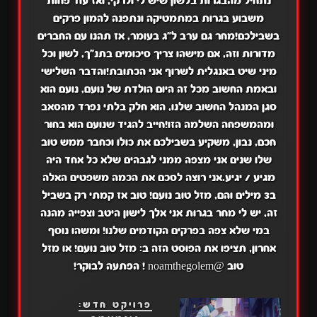
נתחיל מהבגרות בלשון שיש לי ולרקי, ואז עוד פחות
משבוע בגרות במתמטיקה ונתפנה להמון פרקים
בשבילכם!מחר גם ערב ל"ג בעומר, אז תהנו עם החברים
מדורות וזה, אם מישהו צריך סיכומים בתנ"ך, לשון וכל
מיני שיט באנגלית לשרוף אני הכתובת!והדבר השלישי
ובאמת החשוב מכל זה היום הולדת של נועם, נועם הוא
סגן המנהל החשוב שלנו, הוא חלק בלתי נפרד מהסאב
ומהמשפחה השלמה הזו!חייב להגיד שנועם הוא בחור
חכם, נבון, משקיע בשבילכם את כולו וכחבר ממש טוב
שלו שנים אני מצפה ממני לגבהים שלא כל אחד היה
מגיע / יגיע.אני רוצה לסכם את הכמה משפטים האלה
ב3 מילים והם, מזל טוב נועם! טוב אז קמתי רק בשביל
זה, יש לי מחר בגרות אני אלך לישון היטב וצפייה מהנה
במי שלא צפה בפרקים הקודמים שלנו! ומשהו נוסף
אחרון, תציפו את הפוסט הזה ב: מזל טוב נועם! או מזל
טוב
@noamthegolem
! הפתעה לבוקר!
פרויקט חדש: