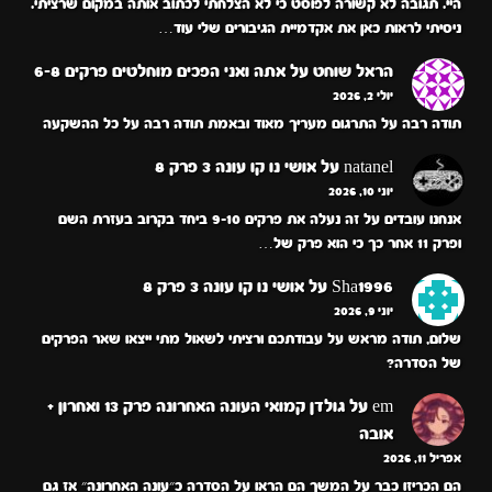
היי. תגובה לא קשורה לפוסט כי לא הצלחתי לכתוב אותה במקום שרציתי.
ניסיתי לראות כאן את אקדמיית הגיבורים שלי עוד…
הראל שוחט
על
אתה ואני הפכים מוחלטים פרקים 6-8
יולי 2, 2026
תודה רבה על התרגום מעריך מאוד ובאמת תודה רבה על כל ההשקעה
natanel
על
אושי נו קו עונה 3 פרק 8
יוני 10, 2026
אנחנו עובדים על זה נעלה את פרקים 9-10 ביחד בקרוב בעזרת השם
ופרק 11 אחר כך כי הוא פרק של…
Sha1996
על
אושי נו קו עונה 3 פרק 8
יוני 9, 2026
שלום, תודה מראש על עבודתכם ורציתי לשאול מתי ייצאו שאר הפרקים
של הסדרה?
em
על
גולדן קמואי העונה האחרונה פרק 13 ואחרון +
אובה
אפריל 11, 2026
הם הכריזו כבר על המשך הם הראו על הסדרה כ״עונה האחרונה״ אז גם