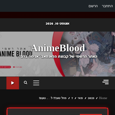
התחבר
הרשם
Ski
אוגוסט 10, 2026
t
conten
AnimeBlood
האתר הרשמי של קבוצת הפאנסאב "אנימה בדם".
PRIMARY
MENU
Home
2023
מאי
7
מזל טוב!!! ל…. נועם!