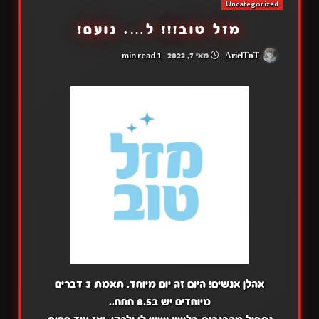
Uncategorized
מזל טוב!!! ל…. נועם!
1 min read
ArielTnT
מאי 7, 2023
אהלן אנשים! היום זה יום מיוחד, תאמת 3 דברים
מיוחדים יש ב8.5 חחח..