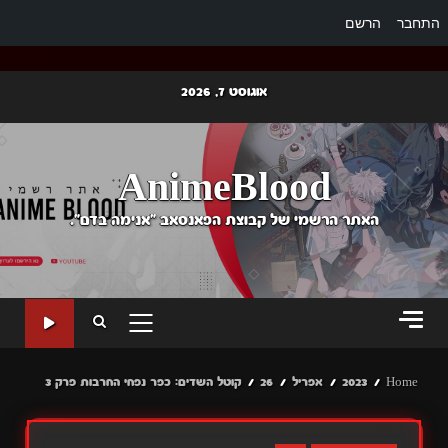
התחבר
הרשם
Ski
אוגוסט 7, 2026
t
conten
AnimeBlood
האתר הרשמי של קבוצת הפאנסאב "אנימה בדם".
PRIMARY
MENU
Home
2023
אפריל
26
קוטל השדים: כפר נפחי החרבות פרק 3