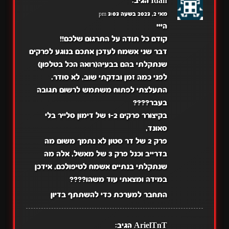
Idan
הגיב:
מאי 2, 2023 בשעה 3:03 pm
הייי
קודם כל תודה על התרגום שלכם!!
דבר שני אשמח לעדכן אתכם בנוגע לפרקים
שנתקלתי בהם בבעיה(רואה הכל בטלפון)
לפני כמה זמן ובדקתי שוב, לא סודר.
התעלצתי לפתוח משתמש לרשום תגובה
בעבר????
בקיצורר פרקים 1-2 של דימון סלייר בלי
סאונד,
פרק 2 של דר סטון לא נתמך משום מה
בדרייב וכנל פרק 3 של מאשל, אלה מה
שנתקלתי בנתיים אשמח לטיפולכם, אידכן
במידה ומצאתי עוד משהו????
התחבר למערכת כדי להשתתף בדיון
ArielTnT
הגיב: