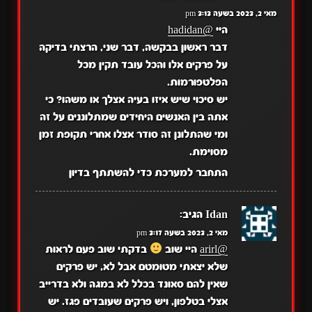
מאי 2, 2023 בשעה 3:13 pm
היי
@hadidan
דבר ראשון בבקשה, דבר שני, הרצתי בדיקה
על פרקים אלו והכל עובד תקין מכל
הפלטפורמות.
יש סיכוי שיש איזו בעיה אצלך או משהו? כי
אתה בין האנשים היחידים שמתלוננים על זה
ומי שהתלונן זה סודר אצלו אחרי תקופת זמן
מסוימת.
התחבר למערכת כדי להשתתף בדיון
Idan
הגיב:
מאי 2, 2023 בשעה 3:17 pm
@arirl
היי שוב
בדקתי שוב פעם לראות
שלא יצאתי מטומטם אבל לא, יש פרקים
שאין להם סאונד בכלל לא במגה ולא בדרייב
אצלי בטלפון, ויש פרקים שעובדים פגז. יש