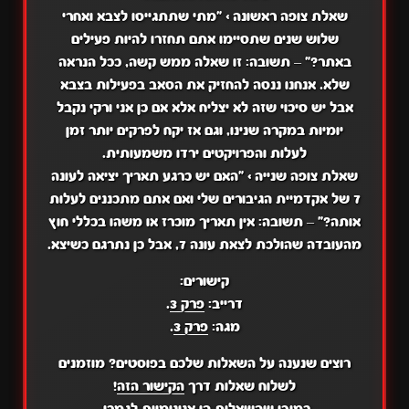
שאלת צופה ראשונה > "מתי שתתגייסו לצבא ואחרי
שלוש שנים שתסיימו אתם תחזרו להיות פעילים
באתר?"
–
תשובה:
זו שאלה ממש קשה, ככל הנראה
שלא. אנחנו ננסה להחזיק את הסאב בפעילות בצבא
אבל יש סיכוי שזה לא יצליח אלא אם כן אני ורקי נקבל
יומיות במקרה שנינו, וגם אז יקח לפרקים יותר זמן
לעלות והפרויקטים ירדו משמעותית.
שאלת צופה שנייה > "האם יש כרגע תאריך יציאה לעונה
7 של אקדמיית הגיבורים שלי ואם אתם מתכננים לעלות
אותה?"
–
תשובה:
אין תאריך מוכרז או משהו בכללי חוץ
מהעובדה שהולכת לצאת עונה 7, אבל כן נתרגם כשיצא.
קישורים:
דרייב:
פרק 3
.
מגה:
פרק 3
.
רוצים שנענה על השאלות שלכם בפוסטים? מוזמנים
לשלוח שאלות דרך
הקישור הזה
!
כמובן שהשאלות הן אנונימיות לגמרי.