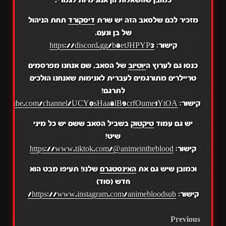
מזכיר לכם שלסאב הזה יש שרת
דיסקורד
תחת הניהול
של בן ונעם.
קישור:
https://discord.gg/b8etJHPYP3
כנסו גם לערוץ ה
יוטיוב
של הסאב, שם אנחנו מפרסמים
טריילרים מתורגמים לעברית לאנימות שאנחנו הולכים
לתרגם!
קישור:
.youtube.com/channel/UCY0sHaa8lB9crfOume1YtOA
יש גם עמוד
טיקטוק
בשביל הסאב ששם יש כל מיני
שיט!
קישור:
https://www.tiktok.com/@animeintheblood
וכמובן שיש גם את
האינסטגרם
שלנו! תעיפו מבט הוא
חדש (סוד)
קישור:
https://www.instagram.com/animebloodsub/
POST
Previous