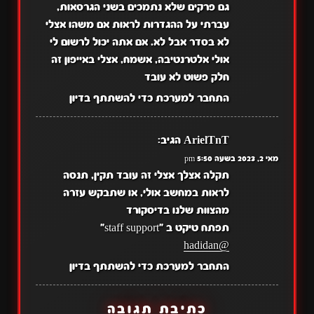
גם פרקים שלא נתמכים בשני הגרסאות,
עברתי על ההגדרות לראות אם משהו אצלי
לא בסדר אבל לא. אם אתה יכול לרשום לי
אולי אלטרנטיבה, אשמח, אצלי באייפון זה
חלק פשוט לא עובד
התחבר למערכת כדי להשתתף בדיון
ArielTnT
הגיב:
מאי 2, 2023 בשעה 5:50 pm
תקלה אצלך אצלי זה עובד תקין, תנסה
לראות במחשב אולי, או שתבקש עזרה
מהצוות שלנו בדיסקורד
תפתח טיקט ב "staff support"
@hadidan
התחבר למערכת כדי להשתתף בדיון
כתיבת תגובה