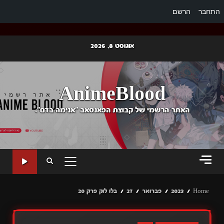
התחבר
הרשם
Ski
אוגוסט 8, 2026
t
conten
AnimeBlood
האתר הרשמי של קבוצת הפאנסאב "אנימה בדם".
PRIMARY
MENU
Home
2023
פברואר
27
בלו לוק פרק 20