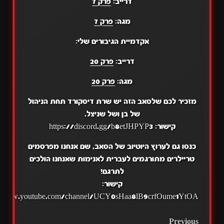
דרייב:
פרק 7
מגה:
פרק 7
אקדמיית הגיבורים שלי:
דרייב:
פרק 20
מגה:
פרק 20
מזכיר לכם שלסאב הזה יש שרת דיסקורד תחת הניהול
של בן ושל שניצל.
קישור: https://discord.gg/b8etJHPYP3
כנסו גם לערוץ היוטיוב של הסאב, שם אנחנו מפרסמים
טריילרים מתורגמים לעברית לאנימות שאנחנו הולכים
לתרגם!
קישור:
//www.youtube.com/channel/UCY0sHaa8lB9crfOume1YtOA
Previous