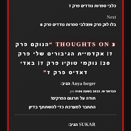
POST
כלבי ספרות נודדים פרק 7
NAVIGATION
Next
בלו לוק פרק 19|כלבי ספרות נודדים פרק 8
3 THOUGHTS ON “
הנוקם פרק
7| אקדמיית הגיבורים שלי פרק
20| נוקמי טוקיו פרק 7| באדי
דאדיס פרק 7
”
Anya forger
הגיב:
פברואר 19, 2023 בשעה 11:06 pm
תודה על תרגום הפרקים!
התחבר למערכת כדי להשתתף בדיון
SUKAR
הגיב: