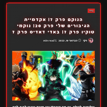
כללי
הנוקם פרק 7| אקדמיית
הגיבורים שלי פרק 20| נוקמי
טוקיו פרק 7| באדי דאדיס פרק 7
1 min read
רקי
פברואר 19, 2023