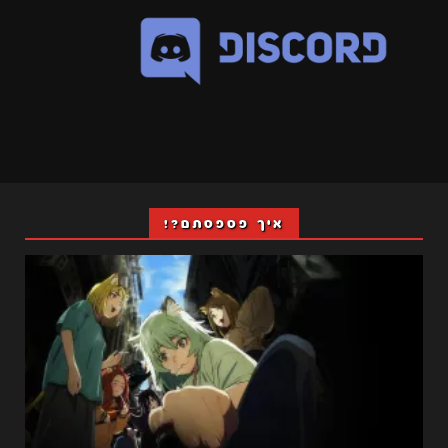
איך פספסתם?!