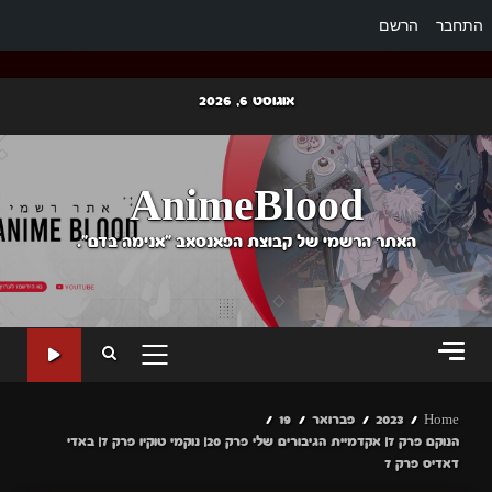
התחבר
הרשם
Ski
אוגוסט 6, 2026
t
conten
AnimeBlood
האתר הרשמי של קבוצת הפאנסאב "אנימה בדם".
PRIMARY
MENU
Home
2023
פברואר
19
הנוקם פרק 7| אקדמיית הגיבורים שלי פרק 20| נוקמי טוקיו פרק 7| באדי
דאדיס פרק 7