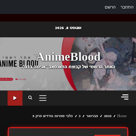
התחבר
הרשם
Ski
אוגוסט 8, 2026
t
conten
AnimeBlood
האתר הרשמי של קבוצת הפאנסאב "אנימה בדם".
PRIMARY
MENU
Home
2023
פברואר
2
כלבי ספרות נודדים פרק 5