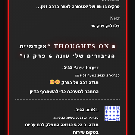
POST
פרקים 14 ו15 של יאטסורה לאחר הרבה זמן…
NAVIGATION
Next
בלו לוק פרק 16
5 THOUGHTS ON “
אקדמיית
הגיבורים שלי עונה 6 פרק 17
”
Anya forger
הגיב:
פברואר 1, 2023 בשעה 6:03 am
תודה רבה על הפרק
התחבר למערכת כדי להשתתף בדיון
aniBL
הגיב:
פברואר 3, 2023 בשעה 6:22 am
תודה, ב 5:22 כנראה התפלק לכם עריות
במקום עיירות