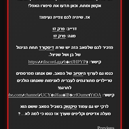
אקשן ומתח, וכאן תדעו את סיפורו האפל!
אז, שיהיה לכם צפייה נעימה!
דרייב:
פרק 17
מגה:
פרק 17
מזכיר לכם שלסאב הזה יש שרת
דיסקורד
תחת הניהול
של בן ושל שניצל.
קישור:
https://discord.gg/b8etJHPYP3
כנסו גם לערוץ ה
יוטיוב
של הסאב, שם אנחנו מפרסמים
טריילרים מתורגמים לעברית לאנימות שאנחנו הולכים
לתרגם!
קישור:
.youtube.com/channel/UCY0sHaa8lB9crfOume1YtOA
לרקי יש גם עמוד
טיקטוק
בשביל הסאב ששם הוא
מעלה אדיטים וקליפים שערך אז כנסו כי למה לא…?
Previous