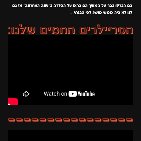
הם הכריזו כבר על המשך הם הראו על הסדרה כ״עונה האחרונה״ אז גם
לנו לא היה ממש מושג לפי הבנתי…