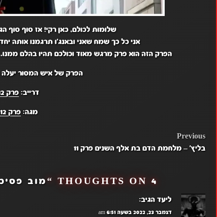
שלומות לכולם, כאן רקי! אז סוף סוף הג
אני כל כך שמח שאני ובאנג'ו תרגמנו אותה יחד
הפרק הזה הוא פרק מרגש מאוד וכולכם תהיו בהלם ממנו. א
הפרק של איש המסור יעלה ה
דרייב:
פרק 12
מגה:
פרק 12
POST
Previous
בליץ' – מלחמת הדם בת אלף השנים פרק 11
NAVIGATION
4 THOUGHTS ON “
מוב פסיכו פרק 12 
ליעד
הגיב:
דצמבר 23, 2022 בשעה 6:51 am