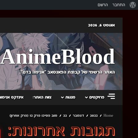
אודות
התחבר
הרשם
וורדפרס
Skip
אוגוסט 6, 2026
to
content
AnimeBlood
האתר הרשמי של קבוצת הפאנסאב "אנימה בדם".
פרויקטים
מנגות
צוות האתר:
אינדקס אנימות
Home
2022
דצמבר
22
מוב פסיכו פרק 12 (פרק אחרון)