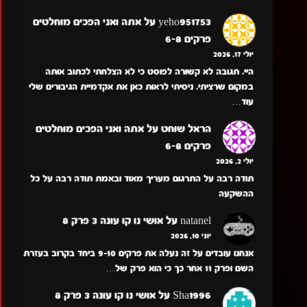
yeho951753
על
אתה ואני הפכים מוחלטים
פרקים 6-8
יולי 17, 2026
היי. תגובה לא קשורה לפוסט כי לא הצלחתי לכתוב אותה
במקום שרציתי. ניסיתי לראות כאן את אקדמיית הגיבורים שלי
עוד…
הראל שוחט
על
אתה ואני הפכים מוחלטים
פרקים 6-8
יולי 2, 2026
תודה רבה על התרגום מעריך מאוד ובאמת תודה רבה על כל
ההשקעה
natanel
על
אושי נו קו עונה 3 פרק 8
יוני 10, 2026
אנחנו עובדים על זה נעלה את פרקים 9-10 ביחד בקרוב בעזרת
השם ופרק 11 אחר כך כי הוא פרק של…
Sha1996
על
אושי נו קו עונה 3 פרק 8