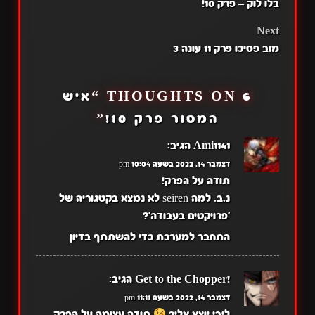
בלו לוק – פרק 10!
NAVIGATION
Next
מוב פסיכו פרק 11 עונה 3
6 THOUGHTS ON “
איש
המסור פרק 10!
”
Ami1141
הגיב:
דצמבר 14, 2022 בשעה 10:04 pm
תודה על הפרק!
נ.ב. למה seiren לא נמצא בקטגוריה של
'פרויקטים בעבודה'?
התחבר למערכת כדי להשתתף בדיון
!Get to the Chopper
הגיב:
דצמבר 14, 2022 בשעה 11:11 pm
ליבי יוצא אליך
תודה עצומה על הפרק