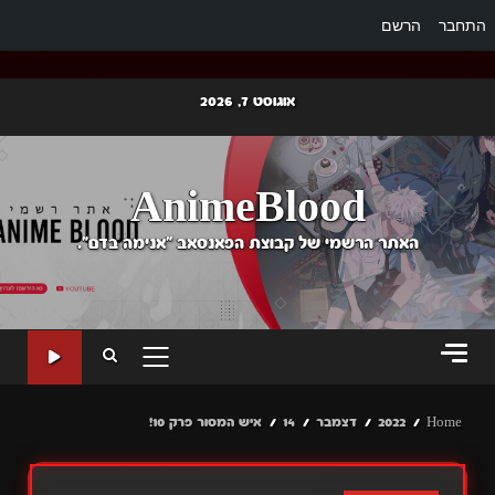
התחבר
הרשם
Ski
אוגוסט 7, 2026
t
conten
AnimeBlood
האתר הרשמי של קבוצת הפאנסאב "אנימה בדם".
PRIMARY
MENU
Home
2022
דצמבר
14
איש המסור פרק 10!