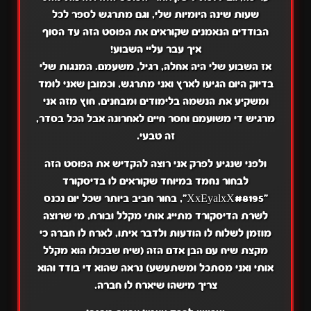
שעות שינה היומיות שלי, וגם מתרגש לספר לכל
הבודדים הנאמנים שקוראים את הפוסט הזה עד הסוף
איך עבר עליי השבוע!
אז השבוע שלי היה אחלה, רגיל, משעמם. המנגות שלי
בדיוק היום הגיעו לארץ ואני מתרגש, וכמובן שאני לומד
ומשקיע את הנשמה בלימודים ומבחנים, חוץ מזה אני
מרגיש די משועמם וחסר חיים לאחרונה אבל הכל בסדר,
זה טבעי.
ולפני שנגיע לפרק אני רוצה להקדיש את הפוסט הזה
לבחור נחמד במיוחד שקוראים לו בדיסקורד
"XxEyalxX#8195", בחור חביב ביותר שכל יום נכנס
לשרת הדיסקורד מתייג אותי מקלל ובורח, מי שרוצה
מוזמן לשלוח לו הודעות ולדבר איתו, לארח לו חברה כי
מקצת שיח עם הבן אדם הזה (שיח שבכולו הוא מקלל
אותי ואני מסתכל ומשתעשע) נראה שהוא די בודד והוא
צריך מישהו שיארח לו חברה.