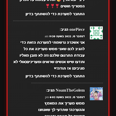
המטריף חושים
התחבר למערכת כדי להשתתף בדיון
onePiece
הגיב:
דצמבר 15, 2022 בשעה 11:20 am
אני אשכרה נרשמתי למערכת הזאת כדי
להגיב לכם שאני ממש מעריכה את כל
עבודת התרגום שלכם וזה לא מובן מאליו
ותדעו שיש אנשים שרואים ומעריכים(אולי לא
מגיבים) אז תודה!♥️
התחבר למערכת כדי להשתתף בדיון
NoamTheGolem
הגיב:
דצמבר 15, 2022 בשעה 6:02 pm
ממש מעריך את המאמץ
וההערכה! שתדעי לך שאנחנו