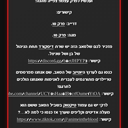
ועכשיו לפרק עצמו! צפייה מהנה!
קישורים:
דרייב:
פרק 10
.
מגה:
פרק 10
.
מזכיר לכם שלסאב הזה יש שרת
דיסקורד
תחת הניהול
של בן ושל שניצל.
קישור:
https://discord.gg/b8etJHPYP3
כנסו גם לערוץ ה
יוטיוב
של הסאב, שם אנחנו מפרסמים
טריילרים מתורגמים לעברית לאנימות שאנחנו הולכים
לתרגם!
קישור:
.youtube.com/channel/UCY0sHaa8lB9crfOume1YtOA
לרקי יש גם עמוד
טיקטוק
בשביל הסאב ששם הוא
מעלה אדיטים וקליפים שערך אז כנסו כי למה לא…?
קישור:
https://www.tiktok.com/@animeintheblood