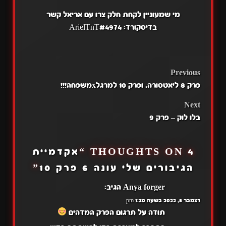
מי שמעוניין לקחת חלק צרו עם אריאל קשר
בדיסקורד:
#4974
ArielTnT
POST
Previous
פרק 8 ליאטסורה, ופרק 10 למרגלxמשפחה!!!
NAVIGATION
Next
בלו לוק – פרק 9
4 THOUGHTS ON “
אקדמיית
הגיבורים שלי עונה 6 פרק 10
”
Anya forger
הגיב:
דצמבר 5, 2022 בשעה 1:30 pm
תודה על תרגום הפרק המדהים