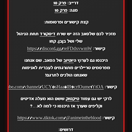
דרייב:
פרק 10
מגה:
פרק 10
קצת קישורים ופרסומות:
מזכיר לכם שלסאב הזה יש שרת
דיסקורד
תחת הניהול
שלי ושל בןבן, קחו
קישור:
https://discord.gg/reFDdxvwmW
היכנסו גם לערוץ ה
יוטיוב
של הסאב, שם אנחנו
מפרסמים טריילרים מתורגמים לעברית לאנימות
שאנחנו הולכים לתרגם!
קישור:
.youtube.com/channel/UCY0sHaa8lB9crfOume1YtOA
לרקי יש גם עמוד
טיקטוק
ששם הוא מעלה אדיטים
וקליפים שערך אז היכנסו כי למה לא…?
קישור:
https://www.tiktok.com/@animeintheblood
דרושים: