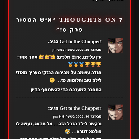
7 THOUGHTS ON “
איש המסור
פרק 8!
”
!Get to the Chopper
הגיב:
נובמבר 30, 2022 בשעה 9:08 pm
אין עליכם, אין!!! מלכים!
אחד-אחד!
תודה עצומה על מהירות הבזק! מעריך מאוד!
לילה טוב וחלומות פז…
התחבר למערכת כדי להשתתף בדיון
!Get to the Chopper
הגיב:
נובמבר 30, 2022 בשעה 9:15 pm
ובקשר לילד הזבל הזה… אל תדאג, נעשה לו
פולסא דנורא…