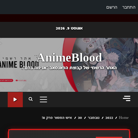
התחבר
הרשם
Ski
אוגוסט 9, 2026
t
conten
AnimeBlood
האתר הרשמי של קבוצת הפאנסאב "אנימה בדם".
PRIMARY
MENU
Home
2022
נובמבר
30
איש המסור פרק 8!