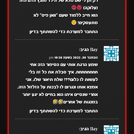
רק תן לי שם מלא של הילד מוצץ הדם הזה
(עלוקה)
הוא חייב ללמוד שעם "וואן פיס" לא
מתעסקים!
התחבר למערכת כדי להשתתף בדיון
Ilay
הגיב:
נובמבר 30, 2022 בשעה 10:26 pm
שמע הרגת אותי עם הסיפור הזה אחי
חחחחחחחח, איך סבלת את כל זה בלי
לעשות לו כלום??! שלח תיאור שלו, אני
אמצא אותו ונגרום לו לבכות על הזלזול הזה,
אחרי שנסיים איתו הוא בחיים לא יגע יותר
במנגות של אחרים
התחבר למערכת כדי להשתתף בדיון
Ilay
הגיב: