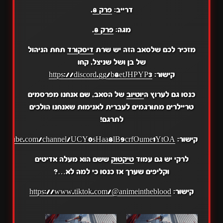
דרייב:
פרק 8
.
מגה:
פרק 8
.
מזכיר לכם שלסאב הזה יש שרת
דיסקורד
תחת הניהול
של בן ושל שניצל, קחו
קישור:
https://discord.gg/b8etJHPYP3
כנסו גם לערוץ ה
יוטיוב
של הסאב, שם אנחנו מפרסמים
טריילרים מתורגמים לעברית לאנימות שאנחנו הולכים
לתרגם!
קישור:
.youtube.com/channel/UCY0sHaa8lB9crfOume1YtOA
לרקי יש גם עמוד
טיקטוק
ששם הוא מעלה אדיטים
וקליפים שערך אז כנסו כי למה לא…?
קישור:
https://www.tiktok.com/@animeintheblood