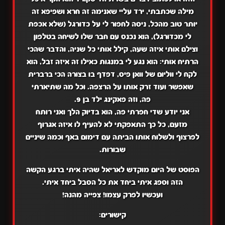
מילה שכתבתי, ירד עליי שאנימה זה חרא ושפיפא זה
יותר טוב מהכל, ניסה לחפור לי על כדורגל (שלא אכפת
לי מכדורגל), הוא נכנס עם חבר שלו לשיחה בטלפון
וצילם אותי איזה שעה, קילל אותי כל שניה, והדבר שהכי
הרתיח אותי: הוא נגע לי במנגות כאילו זה איזה זבל, הוא
לקח לי ווליום של וואן פיס, דפדף בו בצורה הכי ברברית
שאפשר ועוד זרק אותו על הרצפה. וכל מה שתיארתי
פה,
וזה פאקינג ילד בן 9.
אני יודע שדי חפרתי פה, הוא בדיוק הלך ואני רותח
מזעם, כל כך התאפקתי לא להעיף לו איזה אגרוף
לפרצוף ולשלוח אותו הביתה עם דימום באף וכמה שיניים
שבורות.
הפוסט של היום מוקדש לאריאל שהיה איתי ברגע הקשה
הזה וספג איתי ביחד את כל הסבל ביחד איתי.
ועכשיו לפרק עצמו! צפייה מהנה!
קישורים: