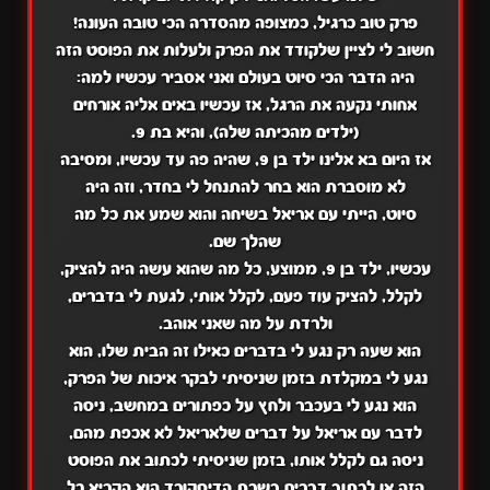
פרק טוב כרגיל, כמצופה מהסדרה הכי טובה העונה!
חשוב לי לציין שלקודד את הפרק ולעלות את הפוסט הזה
היה הדבר הכי סיוט בעולם ואני אסביר עכשיו למה:
אחותי נקעה את הרגל, אז עכשיו באים אליה אורחים
(ילדים מהכיתה שלה), והיא בת 9.
אז היום בא אלינו ילד בן 9, שהיה פה עד עכשיו, ומסיבה
לא מוסברת הוא בחר להתנחל לי בחדר,
וזה היה
סיוט,
הייתי עם אריאל בשיחה והוא שמע את כל מה
שהלך שם.
עכשיו, ילד בן 9, ממוצע, כל מה שהוא עשה היה להציק,
לקלל, להציק עוד פעם, לקלל אותי, לגעת לי בדברים,
ולרדת על מה שאני אוהב.
הוא שעה רק נגע לי בדברים כאילו זה הבית שלו, הוא
נגע לי במקלדת בזמן שניסיתי לבקר איכות של הפרק,
הוא נגע לי בעכבר ולחץ על כפתורים במחשב, ניסה
לדבר עם אריאל על דברים שלאריאל לא אכפת מהם,
ניסה גם לקלל אותו, בזמן שניסיתי לכתוב את הפוסט
הזה או לכתוב דברים בשרת הדיסקורד הוא הקריא כל