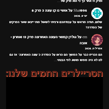
ופרק 11 אחר כך כי הוא פרק של…
Sha1996
על
אושי נו קו עונה 3 פרק 8
יוני 9, 2026
שלום, תודה מראש על עבודתכם ורציתי לשאול מתי ייצאו שאר הפרקים
של הסדרה?
em
על
גולדן קמואי העונה האחרונה פרק 13 ואחרון +
אובה
אפריל 11, 2026
הם הכריזו כבר על המשך הם הראו על הסדרה כ״עונה האחרונה״ אז גם
לנו לא היה ממש מושג לפי הבנתי…