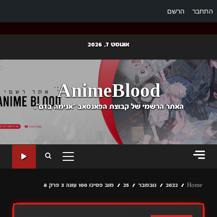
התחבר
הרשם
Ski
אוגוסט 7, 2026
t
conten
AnimeBlood
האתר הרשמי של קבוצת הפאנסאב "אנימה בדם".
PRIMARY
MENU
Home
2022
נובמבר
25
מוב פסיכו 100 עונה 3 פרק 8