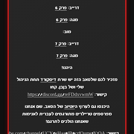
דרייב:
פרק 6
מגה:
פרק 6
מוב:
דרייב:
פרק 7
מגה:
פרק 7
היהנו!
מזכיר לכם שלסאב הזה יש שרת
דיסקורד
תחת הניהול
שלי ושל בןבן, קחו
קישור:
https://discord.gg/reFDdxvwmW
היכנסו גם לערוץ ה
יוטיוב
של הסאב, שם אנחנו
מפרסמים טריילרים מתורגמים לעברית לאנימות
שאנחנו הולכים לתרגם!
קישור:
.youtube.com/channel/UCY0sHaa8lB9crfOume1YtOA