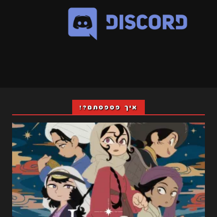
איך פספסתם?!