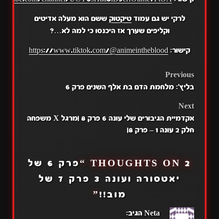
לרקי יש גם עמוד
טיקטוק
ששם הוא מעלה אדיטים
וקליפים שערך אז היכנסו כי למה לא…?
קישור:
https://www.tiktok.com/@animeintheblood
POST
Previous
בליץ': מלחמת הדם בת אלף השנים פרק 6
NAVIGATION
Next
אקדמיית הגיבורים שלי עונה 6 פרק 8 |מרגל X משפחה
חלק 2 עונה 1 – פרק 8|
2 THOUGHTS ON “
פרק 6 של
יאטסורה ועונה 3 פרק 7 של
מוב!!
”
Neta
הגיב: