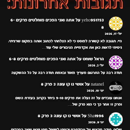
yeho951753
על
אתה ואני הפכים מוחלטים פרקים 6-
8
יולי 17, 2026
היי. תגובה לא קשורה לפוסט כי לא הצלחתי לכתוב אותה במקום שרציתי.
ניסיתי לראות כאן את אקדמיית הגיבורים שלי עוד…
הראל שוחט
על
אתה ואני הפכים מוחלטים פרקים 6-8
יולי 2, 2026
תודה רבה על התרגום מעריך מאוד ובאמת תודה רבה על כל ההשקעה
natanel
על
אושי נו קו עונה 3 פרק 8
יוני 10, 2026
אנחנו עובדים על זה נעלה את פרקים 9-10 ביחד בקרוב בעזרת השם
ופרק 11 אחר כך כי הוא פרק של…
Sha1996
על
אושי נו קו עונה 3 פרק 8
יוני 9, 2026
שלום, תודה מראש על עבודתכם ורציתי לשאול מתי ייצאו שאר הפרקים