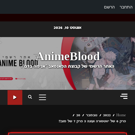
התחבר
הרשם
Ski
אוגוסט 10, 2026
t
conten
AnimeBlood
האתר הרשמי של קבוצת הפאנסאב "אנימה בדם".
PRIMARY
MENU
Home
2022
נובמבר
20
פרק 6 של יאטסורה ועונה 3 פרק 7 של מוב!!