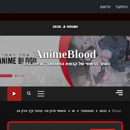
התחבר
הרשם
Ski
אוגוסט 8, 2026
t
conten
AnimeBlood
האתר הרשמי של קבוצת הפאנסאב "אנימה בדם".
PRIMARY
MENU
Home
2022
ספטמבר
19
אאושי פרק 23+ עיבוד קיץ פרק 23