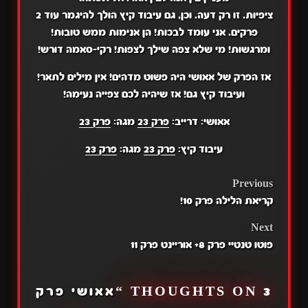
ציפיות. זו רק דעה. וכן, גם עיבוד קיץ הולך להיגמר עוד 2
פרקים. אני עומד לבכות! הן אנימות ממש טובות!
ומרגשות! מי שלא צפה שילך לצפות! רקי-סאמה דורש!
אז הפרק של אאושי היה פשוט מדהים! אין מילים לתאר!
ועיבוד קיץ גם! אז שיהיה לכם צפייה נעימה!
אאושי: דרייב:
פרק 23
מגה:
פרק 23
עיבוד קיץ:
פרק 23
מגה:
פרק 23
POST
Previous
קריאת הלילה פרק 10!
NAVIGATION
Next
פוטו טנטיי פרק 8+ אוריינט פרק 11
3 THOUGHTS ON “
אאושי פרק