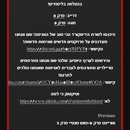
בהצלחה בלימודים!
דרייב:
פרק 8
מגה:
פרק 8
היכנסו לשרת הדיסקורד הכי טוב של האנימה! שם אנחנו
מעדכנים על פרויקטים חדשים ואנימות חדשות!
הקישור:
https://discord.gg/b8etJHPYP3
והירשמו לערוץ היוטיוב שלנו! שם אנחנו מפרסמים
טריילרים מתורגמים לעברית לאנימות שאנחנו הולכים
לתרגם!
קישור:
.youtube.com/channel/UCY0sHaa8lB9crfOume1YtOA
וטיקטוק כי למה
לא:
https://www.tiktok.com/@animeintheblood
POST
Previous
אוריינט פרק 8+פוטו טנטיי פרק 5
NAVIGATION