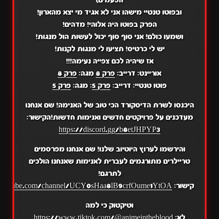
הפעמים)
ובפוטו טנטיי מישהו אני לא אגיד מי יצא מהארון!
הפרק בפוטו היה אלוהי! מדהים!
ושמעו כולם! אני סוף סוף יכול לעשות הול מנגות!
יש לי כרטיס! תציעו לי מנגות לקנות!
אז שיהיה לכם צפייה נעימה!!!
אוריינט: דרייב:
פרק 8
מגה:
פרק 8
פוטו טנטיי: דרייב:
פרק 5
: מגה:
פרק 5
היכנסו לשרת הדיסקורד הכי טוב של האנימה! שם אנחנו
מעדכנים על פרויקטים חדשים ואנימות חדשות!הקישור:
https://discord.gg/b8etJHPYP3
והירשמו לערוץ היוטיוב שלנו! שם אנחנו מפרסמים
טריילרים מתורגמים לעברית לאנימות שאנחנו הולכים
לתרגם!
קישור:
.youtube.com/channel/UCY0sHaa8lB9crfOume1YtOA
וטיקטוק כי למה
לא:
https://www.tiktok.com/@animeintheblood