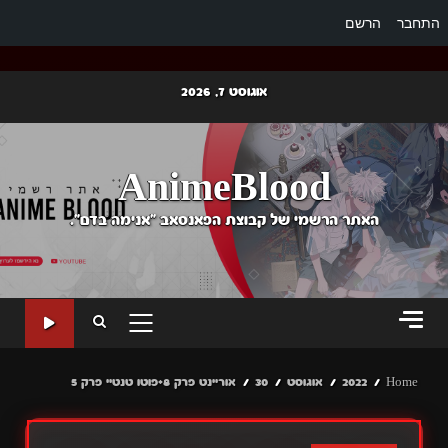
התחבר
הרשם
Ski
אוגוסט 7, 2026
t
conten
AnimeBlood
האתר הרשמי של קבוצת הפאנסאב "אנימה בדם".
PRIMARY
MENU
Home
2022
אוגוסט
30
אוריינט פרק 8+פוטו טנטיי פרק 5