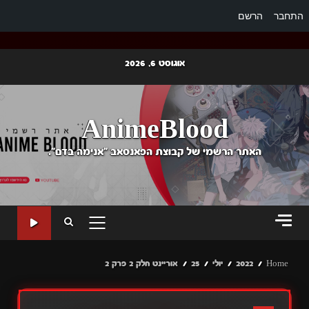
התחבר
הרשם
Ski
אוגוסט 6, 2026
t
conten
AnimeBlood
האתר הרשמי של קבוצת הפאנסאב "אנימה בדם".
PRIMARY
MENU
Home
2022
יולי
25
אוריינט חלק 2 פרק 2