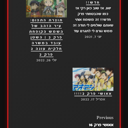
חדש!!
יואו, אז שוב כאן רקי אז
כמו שהבטחתי פרק
חדש!!! זה משמח אותי
תוצרת התהום:
שאתם שולחים לי תודה זה
עיר הזהב של
ממש גורם לי לתגרם עוד
השמש הקופחת
יוני 7, 2021
סדרות... אז בכל זאת מחר
פרק 2 | השטן
זה המבחן האחרון שלי
עובד במשרה
איזה כיף!! אז היה לי זמן
חלקית עונה 2
יותר פנוי ואני נהנה מאוד
פרק 2
לתרגם לכם הנה הקישורים
יולי 26, 2022
לפרק צפייה נעימה…
אאושי פרק 2!!!!
אפריל 17, 2022
POST
Previous
אאושי פרק 16