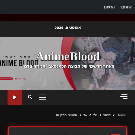
התחבר
הרשם
Ski
אוגוסט 8, 2026
t
conten
AnimeBlood
האתר הרשמי של קבוצת הפאנסאב "אנימה בדם".
PRIMARY
MENU
Home
2022
יולי
24
אאושי פרק 16