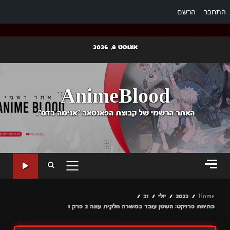
התחבר
הרשם
Ski
אוגוסט 8, 2026
t
conten
AnimeBlood
האתר הרשמי של קבוצת הפאנסאב "אנימה בדם".
PRIMARY
MENU
Home
2022
יולי
21
פתיחת פרויקט: השטן עובד במשרה חלקית עונה 2 פרק 1