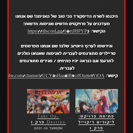
היכנסו לשרת הדיסקורד הכי טוב של האנימה! שם אנחנו
מעדכנים על פרויקטים חדשים ואנימות חדשות!
הקישור:
https://discord.gg/b8etJHPYP3
והירשמו לערוץ היוטיוב שלנו! שם אנחנו מפרסמים
טריילרים מתורגמים לעברית לאנימות שאנחנו הולכים
לתרגם! וגם כנראה יהיו פתיחים / סגירים מתורגמים
לעברית.
קישור:
.youtube.com/channel/UCY0sHaa8lB9crfOume1YtOA
פתיחת פרויקט:
Takt Op.
ליקוריס ריקוייל
Destiny פרק 1
פרק 1
אוקטובר 10, 2021