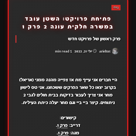
כללי
פתיחת פרויקט: השטן עובד
במשרה חלקית עונה 2 פרק 1
פרק ראשון של פרויקט חדש
1 min read
arieltnt
יולי 21, 2022
היי חברים אני עייף מת אז צפייה מהנה ממני (אריאל)
בקרוב יצאו כל שאר הפרקים ששכחנו, אני טס לישון
מחר אני צריך לעבור בדיקות בבית חולים לגבי 2
ניתוחים. קיצר ביי ביי וגם מחר יעלה כיתת העילית.
קישורים:
דרייב:
פרק 1
.
מגה:
פרק 1
.