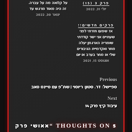
על קלואה מה על עברה.
פרק 3 (15)
זה היה מאוד מרגש עד
יולי 31, 2022
ינואר 30, 2022
דמעות אני מאוד נהניתי
מהפרק מקווה שגם אתם.
פרקים חדשים!!
אז שיהיה לכם צפייה
אז שמעו חזרתי לפני
נעימה דרייב: פרק 15 מגה:
שעתיים אני ישר קודדתי
פרק 15 היכנסו לשרת הכי
שומריה הארגמן יעלה
טוב של האנימה, שם
מחר ואקדמיית הגיבורים
אנחנו גם…
שלי או מחר בערב או יום
אוגוסט 15, 2021
שני אז נחתי הרבה בים
והיה מצחיק אז חזרתי עם
כוחות אז נתראה מחר!!!
המקרה בו חזרתי כסליים:
POST
Previous
דרייב: פרק 6 מגה: פרק 6
ספיישל: דר. סטון: ריוסוי | שת"פ עם סיינס סאב
קיוקי סואירי דרייב: פרק 11
NAVIGATION
מגה:…
Next
עיבוד קיץ פרק 14
5 THOUGHTS ON “
אאושי פרק