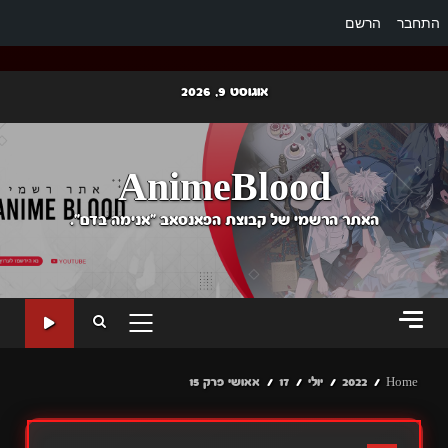
התחבר
הרשם
Ski
אוגוסט 9, 2026
t
conten
AnimeBlood
האתר הרשמי של קבוצת הפאנסאב "אנימה בדם".
PRIMARY
MENU
Home
2022
יולי
17
אאושי פרק 15