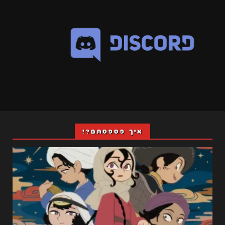
איך פספסתם?!