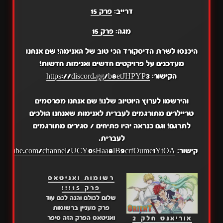
דרייב:
פרק 15
מגה:
פרק 15
היכנסו לשרת הדיסקורד הכי טוב של האנימה! שם אנחנו
מעדכנים על פרויקטים חדשים ואנימות חדשות!
הקישור:
https://discord.gg/b8etJHPYP3
והירשמו לערוץ היוטיוב שלנו! שם אנחנו מפרסמים
טריילרים מתורגמים לעברית לאנימות שאנחנו הולכים
לתרגם! וגם כנראה יהיו פתיחים / סגירים מתורגמים
לעברית.
קישור:
.youtube.com/channel/UCY0sHaa8lB9crfOume1YtOA
רשומות ואניטאס
פרק 15!!!
שלום לכולם והנה לכם עוד
פרק מעניין ברשומות
ואניטאס הפרק הזה סיפר
אוריאנט חלק 2