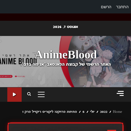
התחבר
הרשם
Ski
אוגוסט 7, 2026
t
conten
AnimeBlood
האתר הרשמי של קבוצת הפאנסאב "אנימה בדם".
PRIMARY
MENU
Home
2022
יולי
6
פתיחת פרויקט: ליקוריס ריקוייל פרק 1