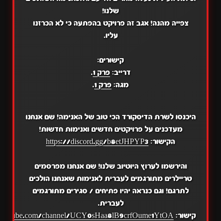
שלנו!
צפייה מהנה! אגב זה פרויקט בהפתעה כי לא הכרזנו
עליו.
קישורים:
דרייב:
פרק 1
.
מגה:
פרק 1
.
היכנסו לשרת הדיסקורד הכי טוב של האנימה! שם אנחנו
מעדכנים על פרויקטים חדשים ואנימות חדשות!
הקישור:
https://discord.gg/b8etJHPYP3
והירשמו לערוץ היוטיוב שלנו! שם אנחנו מפרסמים
טריילרים מתורגמים לעברית לאנימות שאנחנו הולכים
לתרגם! וגם כנראה יהיו פתיחים / סגירים מתורגמים
לעברית.
קישור:
.youtube.com/channel/UCY0sHaa8lB9crfOume1YtOA