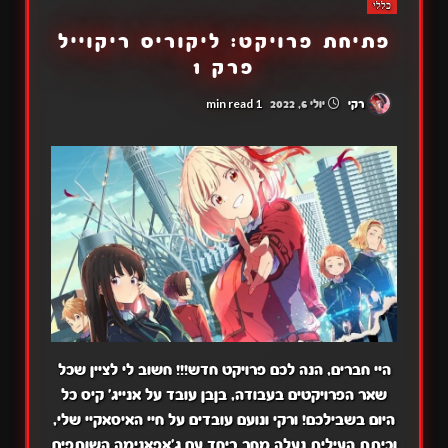
כללי
פתיחת פרויקט: ליקוריס ריקוייל
פרק 1
1 min read
רקי
יולי 6, 2022
היי חברים, הנה לכם פרויקט חדש!!! חשוב לי לציין שכל
שאר הפרויקטים בעבודה, בןבן עובד על אנייג' קיס כל
היום בשבילכם! ורקי ונועם עובדים על חיי האיסאקיי שלי,
וכיתת העילית נעלה מחר ביחד עם ג'אפאנימה השותפים