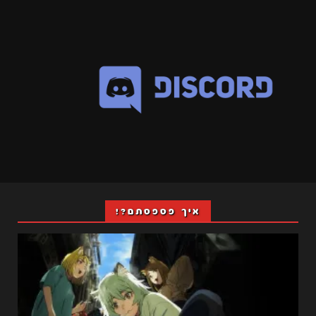
איך פספסתם?!